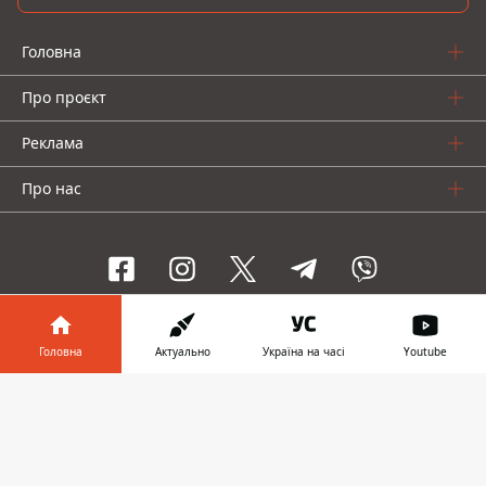
Головна
Про проєкт
Реклама
Про нас
Інформатор проекти
Головна
Актуально
Україна на часі
Youtube
Інформатор-Україна
Geek
Гроші
Авто
Інформатор у
Завантажити
телефоні
👉
© 2016-2026 Informator