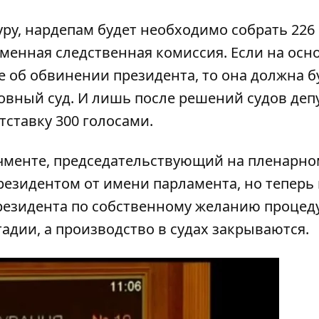
ру, нардепам будет необходимо собрать 226
ременная следственная комиссия. Если на ос
 об обвинении президента, то она должна б
овный суд. И лишь после решений судов деп
тставку 300 голосами.
чменте, председательствующий на пленарно
резидентом от имени парламента, но теперь 
президента по собственному желанию процед
дии, а производство в судах закрываются.