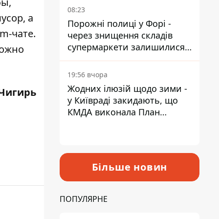
бы,
08:23
усор, а
Порожні полиці у Форі -
m-чате.
через знищення складів
супермаркети залишилися
можно
без асортименту
19:56 вчора
Жодних ілюзій щодо зими -
Чигирь
у Київраді закидають, що
КМДА виконала План
стійкості на 20%
Більше новин
ПОПУЛЯРНЕ