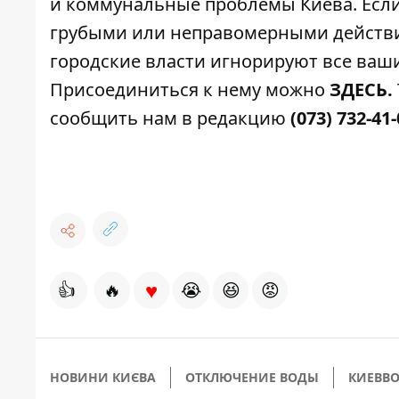
и коммунальные проблемы Киева
. Ес
грубыми или неправомерными действия
городские власти игнорируют все ваши
Присоединиться к нему можно
ЗДЕСЬ
.
сообщить нам в редакцию
(073) 732-41
♥
👍
🔥
😭
😆
😡
НОВИНИ КИЄВА
ОТКЛЮЧЕНИЕ ВОДЫ
КИЕВВ