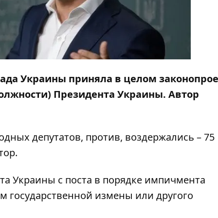
 Рада Украины приняла в целом законопро
должности) Президента Украины. Автор
одных депутатов, против, воздержались – 75
тор
.
та Украины с поста в порядке импичмента
м государственной измены или другого