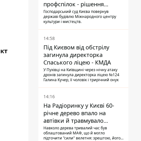
профспілок - рішення
Господарського суду
Господарський суд Києва повернув
державі будівлю Міжнародного центру
культури і мистецтв.
14:58
Під Києвом від обстрілу
ект
загинула директорка
Спаського ліцею - КМДА
У Пухівці на Київщині через нічну атаку
дронів загинула директорка ліцею №124
Галина Кучер, її чоловік і трирічний онук
14:16
На Радіоринку у Києві 60-
річне дерево впало на
автівки й травмувало
людину - подробиці
Навколо дерева тривалий час був
облаштований МАФ, що й могло
підточити "сили" велетня: зрештою, його