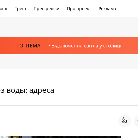
оші
Треш
Прес-релізи
Про проект
Реклама
ТОПТЕМА:
Відключення світла у столиці
з воды: адреса
👍