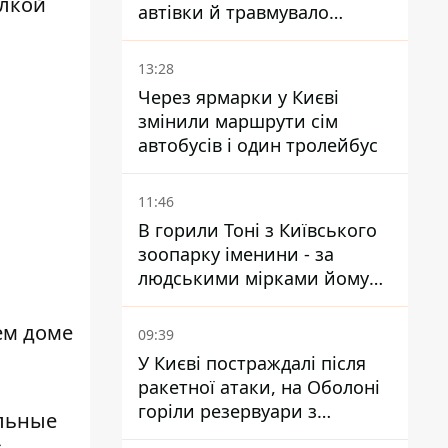
ылкой
автівки й травмувало
людину - подробиці
13:28
Через ярмарки у Києві
змінили маршрути сім
автобусів і один тролейбус
11:46
В горили Тоні з Київського
зоопарку іменини - за
людськими мірками йому
вже понад 90 років
ем доме
09:39
У Києві постраждалі після
ракетної атаки, на Оболоні
горіли резервуари з
льные
паливом