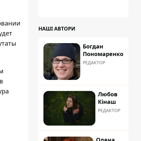
коренева система не витримала, і стовбур
перекрив проїжджу частину вулиці
новании
НАШІ АВТОРИ
удет
утаты
Богдан
Пономаренко
РЕДАКТОР
м
в
ура
Любов
Кінаш
РЕДАКТОР
Олена