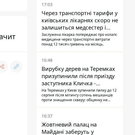
17:03
Через транспортні тарифи у
київських лікарнях скоро не
залишиться медсестер і
санітарок - професор
ачит
Заслужена лікарка попереджає про колапс
медицини через транспортні витрати
Голубовська
понад 12 тисяч гривень на місяць.
16:48
Вирубку дерев на Теремках
призупинили після приїзду
заступника Кличка -
почався діалог
На Теремках у Києві зупинили пилку до 12
серпня після мітингу сотень мешканців
проти знищення скверу: обіцянку не
поновлювати роботи дав особисто
заступник Кличка, Петро Пантелеєв, що
прибув налагодити комунікацію
16:37
Жовтневий палац на
Майдані заберуть у