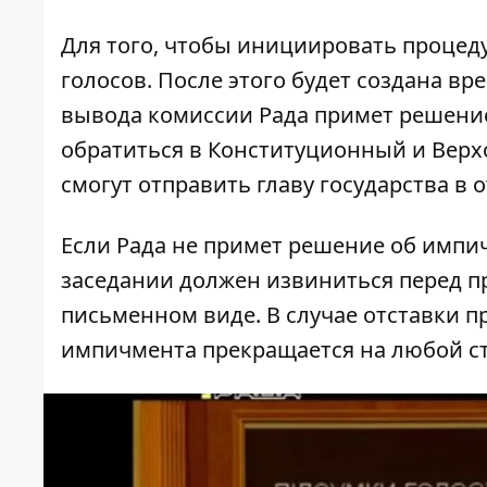
Для того, чтобы инициировать процеду
голосов. После этого будет создана в
вывода комиссии Рада примет решение
обратиться в Конституционный и Верх
смогут отправить главу государства в о
Если Рада не примет решение об импи
заседании должен извиниться перед п
письменном виде. В случае отставки 
импичмента прекращается на любой ста