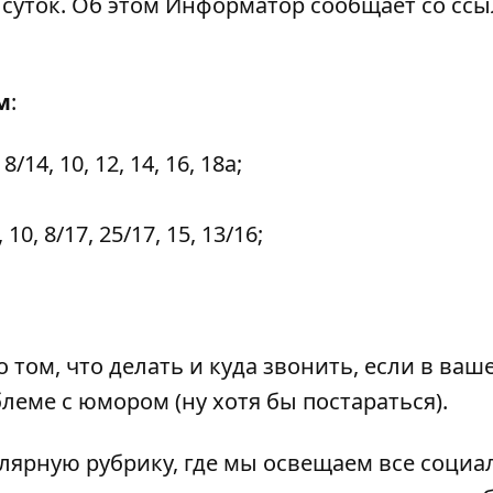
суток. Об этом
Информатор
сообщает со сс
м
:
14, 10, 12, 14, 16, 18а;
0, 8/17, 25/17, 15, 13/16;
о том,
что делать и куда звонить,
если в ваш
блеме с юмором
(ну хотя бы постараться).
лярную рубрику, где мы освещаем все
социа