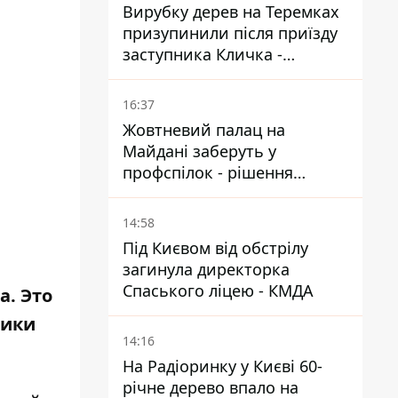
Вирубку дерев на Теремках
призупинили після приїзду
заступника Кличка -
почався діалог
16:37
Жовтневий палац на
Майдані заберуть у
профспілок - рішення
Господарського суду
14:58
Під Києвом від обстрілу
загинула директорка
Спаського ліцею - КМДА
а. Это
щики
14:16
На Радіоринку у Києві 60-
річне дерево впало на