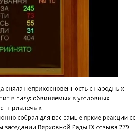
да
сняла неприкосновенность с народных
тупит в силу: обвиняемых в уголовных
ет привлечь к
онно собрал для вас самые яркие
реакции с
ом заседании Верховной Рады IX созыва 279