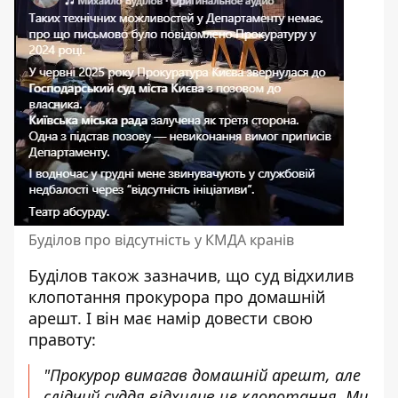
Буділов про відсутність у КМДА кранів
Буділов також зазначив, що суд відхилив
клопотання прокурора про домашній
арешт. І він має намір довести свою
правоту:
"Прокурор вимагав домашній арешт, але
слідчий суддя відхилив це клопотання. Ми