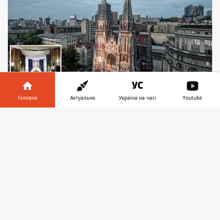
Головна
Актуально
Україна на часі
Youtube
Костел святого Миколая можуть передати
громаді
Інформатор у
Завантажити
телефоні
👉
Міністерство культури та інформаційної
політики України розглядає можливість
передати
костел святого Миколая у Києві
в користування Римсько-католицькій
парафії строком на 50 років. Про це
повідомили у парафії напередодні свята
Богоявлення Господнього. За інформацією
громади, йдеться про укладення договору