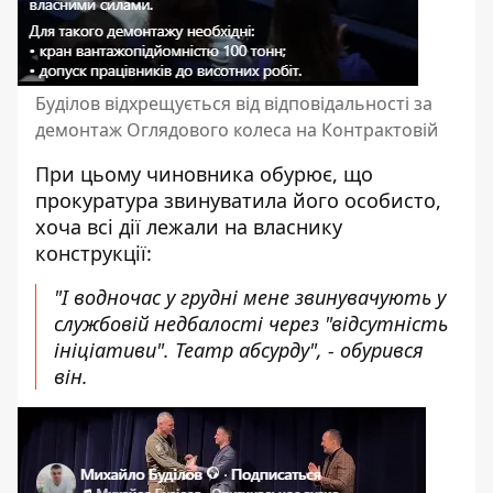
Буділов відхрещується від відповідальності за
демонтаж Оглядового колеса на Контрактовій
При цьому чиновника обурює, що
прокуратура звинуватила його особисто,
хоча всі дії лежали на власнику
конструкції:
"І водночас у грудні мене звинувачують у
службовій недбалості через "відсутність
ініціативи". Театр абсурду", - обурився
він.