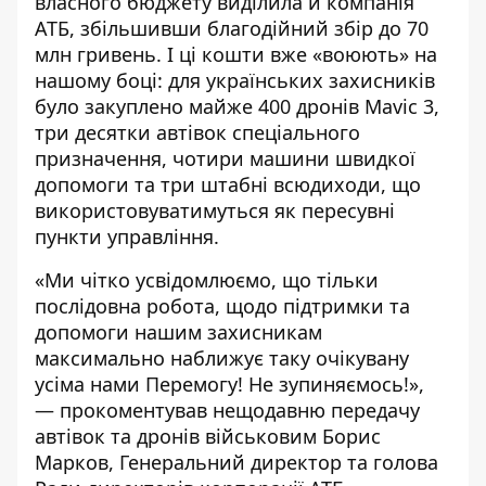
власного бюджету виділила й компанія
АТБ, збільшивши благодійний збір до 70
млн гривень. І ці кошти вже «воюють» на
нашому боці: для українських захисників
було закуплено майже 400 дронів Mavic 3,
три десятки автівок спеціального
призначення, чотири машини швидкої
допомоги та три штабні всюдиходи, що
використовуватимуться як пересувні
пункти управління.
«Ми чітко усвідомлюємо, що тільки
послідовна робота, щодо підтримки та
допомоги нашим захисникам
максимально наближує таку очікувану
усіма нами Перемогу! Не зупиняємось!»,
— прокоментував нещодавню передачу
автівок та дронів військовим
Борис
Марков, Генеральний директор та голова