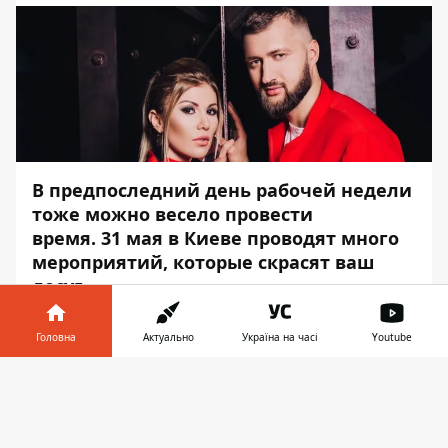
В предпоследний день рабочей недели
тоже можно весело провести
время.
31 мая в Киеве проводят много
мероприятий, которые скрасят ваш
досуг.
Информатор
собрал самые интересные
Головна
Актуально
Україна на часі
Youtube
события этого дня.
Інформатор у
SOUND OF BONEY M FEAT
Завантажити
телефоні
👉
SHEYLA BONNICK