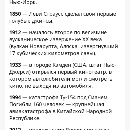
Нью-Йорк.
1850
— Леви Страусс сделал свои первые
голубые джинсы.
1912
— началось второе по величине
вулканическое извержение XX века
(вулкан Новарупта, Аляска, извергнувший
17 кубических километров лавы).
1933
— в городе Кэмден (США, штат Нью-
Джерси) открылся первый кинотеатр, в
котором автолюбители могли смотреть
кино, не выходя из автомобиля.
1994
— катастрофа Ту-154 под Сианем.
Погибли 160 человек — крупнейшая
авиакатастрофа в Китайской Народной
Республике.
2012
— прохождение Венеры по диску