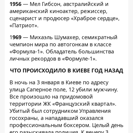
1956
— Мел Гибсон, австралийский и
американский киноактер, режиссер,
сценарист и продюсер «Храброе сердце»,
«Патриот».
1
969
— Михаэль Шумахер, семикратный
чемпион мира по автогонкам в классе
«Формула-1». Обладатель большинства
личных рекордов в «Формуле-1».
ЧТО ПРОИСХОДИЛО В КИЕВЕ ГОД НАЗАД
В ночь на 3 января в Киеве по адресу
улица Саперное поле, 12
убили мужчину
.
Все произошло на придомовой
территории ЖК
«Французский квартал»
.
Убитый был сотрудником
Управления
госохраны
, а нападавший оказался
профессиональным боксером
. Целый день
его разыскивала полиция. К вечеру 3