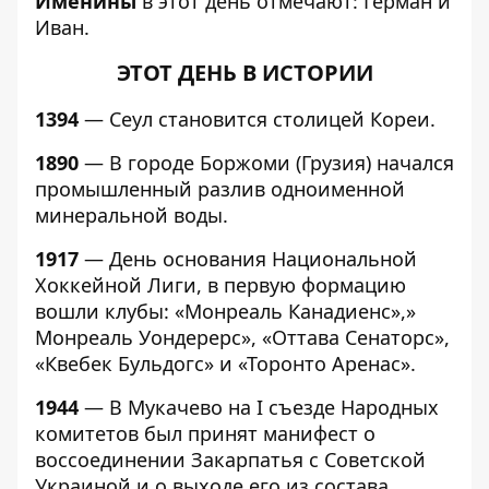
Именины
в этот день отмечают: Герман и
Иван.
ЭТОТ ДЕНЬ В ИСТОРИИ
1394
— Сеул становится столицей Кореи.
1890
— В городе Боржоми (Грузия) начался
промышленный разлив одноименной
минеральной воды.
1917
— День основания Национальной
Хоккейной Лиги, в первую формацию
вошли клубы: «Монреаль Канадиенс»,»
Монреаль Уондерерс», «Оттава Сенаторс»,
«Квебек Бульдогс» и «Торонто Аренас».
1944
— В Мукачево на I съезде Народных
комитетов был принят манифест о
воссоединении Закарпатья с Советской
Украиной и о выходе его из состава