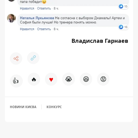
Владислав Гарнаев
♥
🔥
😭
😆
😡
👍
НОВИНИ КИЄВА
КОНКУРС