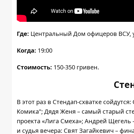
Где:
Центральный Дом офицеров ВСУ, у
Когда:
19:00
Стоимость:
150-350 гривен.
Сте
В этот раз в Стендап-схватке сойдутс
Комика"; Дядя Женя – самый старый ст
проекта «Лига Смеха»; Андрей Щегель
и судья вечера: Свят Загайкевич – фин