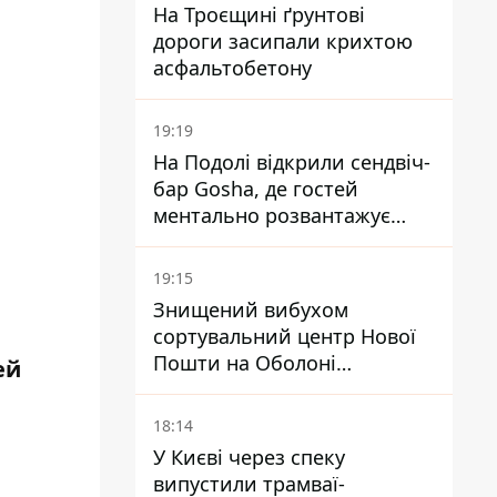
На Троєщині ґрунтові
дороги засипали крихтою
асфальтобетону
19:19
На Подолі відкрили сендвіч-
бар Gosha, де гостей
ментально розвантажує
акула
19:15
Знищений вибухом
сортувальний центр Нової
Пошти на Оболоні
ей
запрацював - видають
посилки
18:14
У Києві через спеку
випустили трамваї-