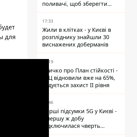
поливачі, щоб зберегти
рейки від деформації
17:33
будет
Жили в клітках - у Києві в
ы для
розпліднику знайшли 30
виснажених доберманів
16:19
Кличко про План стійкості -
ТЕЦ відновили вже на 65%,
будується захист ІІ рівня
15:46
Перші підсумки 5G у Києві -
у першу ж добу
підключилася чверть
мільйона абонентів