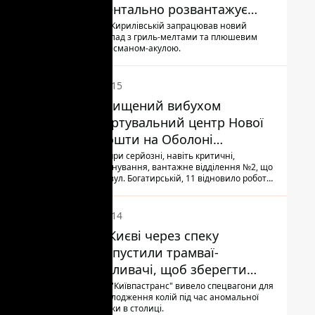
ментально розвантажує
акула
На Кирилівській запрацював новий
заклад з гриль-мелтами та плюшевим
талісманом-акулою.
19:15
Знищений вибухом
сортувальний центр Нової
Пошти на Оболоні
запрацював - видають
Попри серйозні, навіть критичні,
руйнування, вантажне відділення №2, що
посилки
по вул. Богатирській, 11 відновило роботу:
співробітники сортують поштові
відправлення й видають їх адресатам
18:14
У Києві через спеку
випустили трамваї-
поливачі, щоб зберегти
рейки від деформації
КП "Київпастранс" вивело спецвагони для
охолодження колій під час аномальної
спеки в столиці.