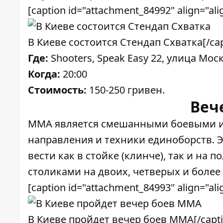
[caption id="attachment_84992" align="ali
В Киеве состоится Стендап Схватка[/cap
Где:
Shooters, Speak Easy 22, улица Мос
Когда:
20:00
Стоимость:
150-250 гривен.
Веч
ММА является смешанными боевыми ис
направления и техники единоборств. Э
вести как в стойке (клинче), так и на 
столиками на двоих, четверых и более
[caption id="attachment_84993" align="ali
В Киеве пройдет вечер боев MMA[/capti