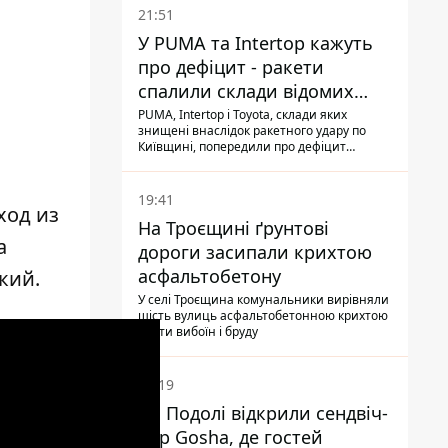
21:51
У PUMA та Intertop кажуть
про дефіцит - ракети
спалили склади відомих
брендів
PUMA, Intertop і Toyota, склади яких
знищені внаслідок ракетного удару по
Київщині, попередили про дефіцит
товарів
19:41
ход из
На Троєщині ґрунтові
а
дороги засипали крихтою
асфальтобетону
кий.
У селі Троєщина комунальники вирівняли
шість вулиць асфальтобетонною крихтою
проти вибоїн і бруду
19:19
На Подолі відкрили сендвіч-
бар Gosha, де гостей