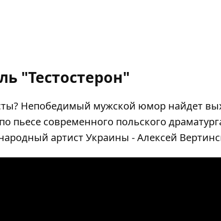
ль "Тестостерон"
есты? Непобедимый мужской юмор найдет вы
по пьесе современного польского драматург
народный артист Украины - Алексей Вертинс