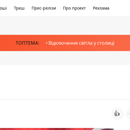
оші
Треш
Прес-релізи
Про проект
Реклама
ТОПТЕМА:
Відключення світла у столиці
👍