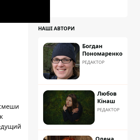
НАШІ АВТОРИ
Богдан
Пономаренко
РЕДАКТОР
Любов
Кінаш
ссмеши
РЕДАКТОР
к
Ведущий
Олена