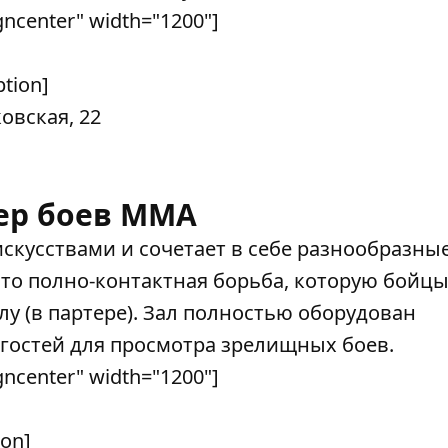
gncenter" width="1200"]
tion]
ковская, 22
ер боев MMA
кусствами и сочетает в себе разнообразны
то полно-контактная борьба, которую бойцы
полу (в партере). Зал полностью оборудован
 гостей для просмотра зрелищных боев.
gncenter" width="1200"]
on]