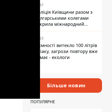
14:37
Поліція Київщини разом з
болгарськими колегами
накрила міжнародний
наркосиндикат
13:23
З ємності витекло 100 літрів
аміаку, загрози повтору вже
немає - екологи
Більше новин
ПОПУЛЯРНЕ