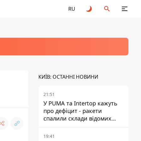
RU
КИЇВ: ОСТАННІ НОВИНИ
21:51
У PUMA та Intertop кажуть
про дефіцит - ракети
спалили склади відомих
брендів
19:41