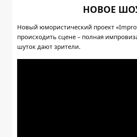
НОВОЕ ШОУ
Новый юмористический проект «Improv L
происходить сцене – полная импровиза
шуток дают зрители.