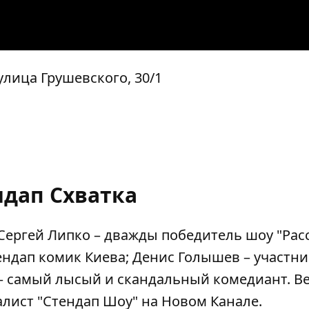
лица Грушевского, 30/1
ндап Схватка
я: Сергей Липко – дважды победитель шоу "Ра
ендап комик Киева; Денис Голышев – участни
 – самый лысый и скандальный комедиант. 
алист "Стендап Шоу" на Новом Канале.