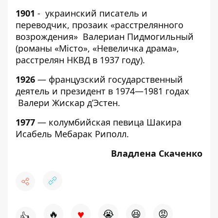
1901
- украинский писатель и
переводчик, прозаик «расстрелянного
возрождения» Валериан Пидмогильный
(романы «Місто», «Невеличка драма»,
расстрелян НКВД в 1937 году).
1926
— французский государственный
деятель и президент в 1974—1981 годах
Валери Жискар д’Эстен.
1977
— колумбийская певица Шакира
Исабель Мебарак Риполл.
Владлена Скаченко
♥
🔥
😭
😆
😡
👍