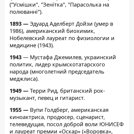
("Усмішки", "Зенітка", "Парасолька на
полюванні").
1893 —
Эдуард Аделберт Дойзи (умер в
1986), американский биохимик,
Нобелевский лауреат по физиологии и
медицине (1943).
1943
— Мустафа Джемилев, украинский
политик, лидер крымскотатарского
народа (многолетний председатель
меджлиса).
1949 —
Терри Рид, британский рок-
музыкант, певец и гитарист.
1955 —
Вупи Голдберг, американская
киноактриса, продюсер, сценарист,
телеведущая, посол доброй воли ЮНИСЕФ
и лауреат премии «Оскар» («Воровка»,