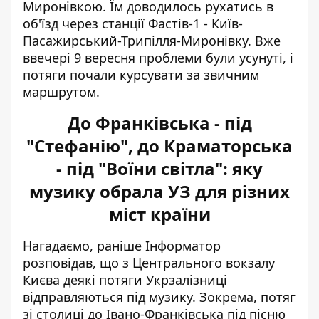
Миронівкою. Їм доводилось рухатись в
об'їзд через станції Фастів-1 - Київ-
Пасажирський-Трипілля-Миронівку. Вже
ввечері 9 вересня проблеми були усунуті, і
потяги почали курсувати за звичним
маршрутом.
До Франківська - під
"Стефанію", до Краматорська
- під "Воїни світла": яку
музику обрала УЗ для різних
міст країни
Нагадаємо, раніше Інформатор
розповідав, що з Центрального вокзалу
Києва деякі
потяги Укрзалізниці
відправляються під музику
. Зокрема, потяг
зі столиці до Івано-Франківська під пісню