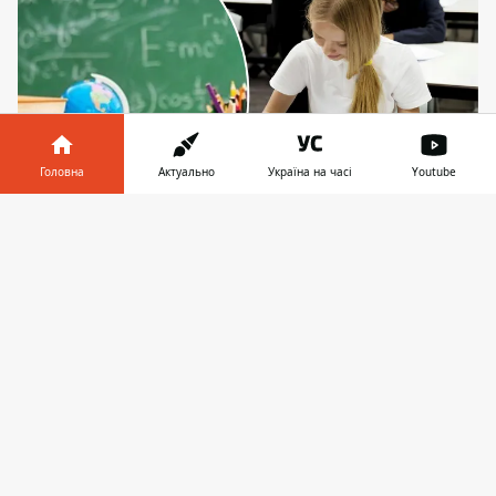
Головна
Актуально
Україна на часі
Youtube
Інформатор у
Завантажити
Незабаром розпочнеться осінній сезон
телефоні
👉
інтелектуальних змагань
Олімпійське літо у спортсменів вже
закінчилося, а у школярів процес олімпіад
майже безперервний. І поки не настали
осінні шкільні олімпіади,
підведені
результати
весняних змагань. Освітня
платформа “Всеосвіта” склала рейтинг, в
який увійшли 100 українських навчальних