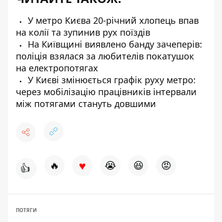
У метро Києва 20-річний хлопець впав
на колії та зупинив рух поїздів
На Київщині виявлено банду зачеперів:
поліція взялася за любителів покатушок
на електропотягах
У Києві змінюється графік руху метро:
через мобілізацію працівників інтервали
між потягами стануть довшими
♥
🔥
😭
😆
😡
👍
ПОТЯГИ