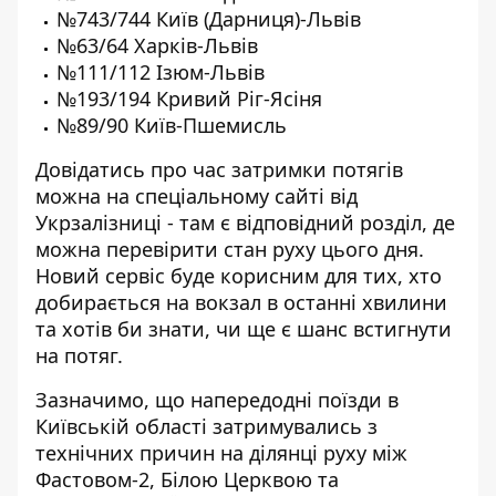
№743/744 Київ (Дарниця)-Львів
№63/64 Харків-Львів
№111/112 Ізюм-Львів
№193/194 Кривий Ріг-Ясіня
№89/90 Київ-Пшемисль
Довідатись про час затримки потягів
можна
на спеціальному сайті
від
Укрзалізниці - там є відповідний розділ, де
можна перевірити стан руху цього дня.
Новий сервіс буде корисним для тих, хто
добирається на вокзал в останні хвилини
та хотів би знати, чи ще є шанс встигнути
на потяг.
Зазначимо, що напередодні поїзди в
Київській області затримувались з
технічних причин на ділянці руху між
Фастовом-2, Білою Церквою та