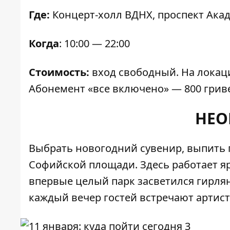
Где:
Концерт-холл ВДНХ, проспект Акад
Когда
: 10:00 — 22:00
Стоимость:
вход свободный. На локаци
Абонемент «все включено» — 800 грив
НЕО
Выбрать новогодний сувенир, выпить
Софийской площади. Здесь работает яр
впервые целый парк засветился гирля
каждый вечер гостей встречают артис