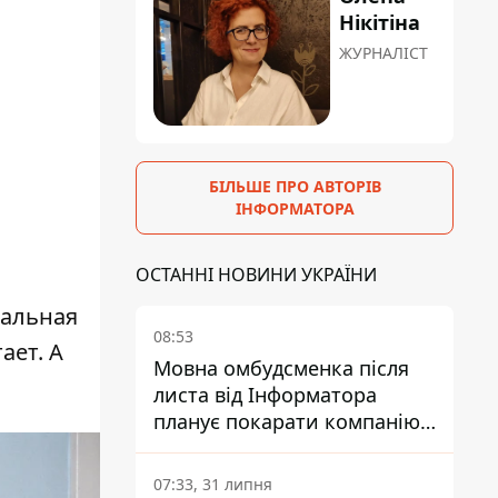
Нікітіна
ЖУРНАЛІСТ
БІЛЬШЕ ПРО АВТОРІВ
ІНФОРМАТОРА
ОСТАННІ НОВИНИ УКРАЇНИ
еальная
08:53
ает. А
Мовна омбудсменка після
листа від Інформатора
планує покарати компанію-
підрядника ПриватБанку
07:33, 31 липня