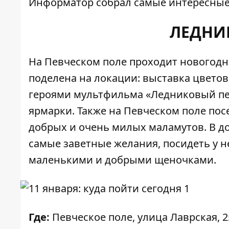
Информатор
собрал самые интересные 
ЛЕДНИ
На Певческом поле проходит
новогодн
поделена на локации: выставка цветов 
героями мультфильма «Ледниковый пер
ярмарки. Также на Певческом поле пос
добрых и очень милых маламутов. В д
самые заветные желания, посидеть у не
маленькими и добрыми щеночками.
Где:
Певческое поле, улица Лаврская, 2