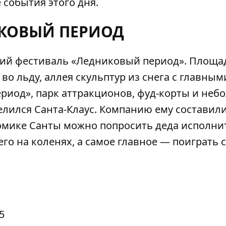
события этого дня.
КОВЫЙ ПЕРИОД
ий фестиваль «Ледниковый период»
. Площа
во льду, аллея скульптур из снега с главным
иод», парк аттракционов, фуд-корты и неб
елился Санта-Клаус. Компанию ему составил
омике Санты можно попросить деда исполни
го на коленях, а самое главное — поиграть с
5