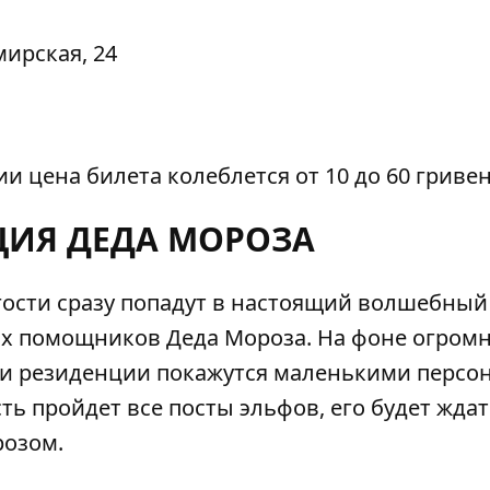
ирская, 24
и цена билета колеблется от 10 до 60 гривен
ЦИЯ ДЕДА МОРОЗА
гости сразу попадут в настоящий волшебный
ых помощников Деда Мороза. На фоне огром
тели резиденции покажутся маленькими перс
ть пройдет все посты эльфов, его будет жда
розом.