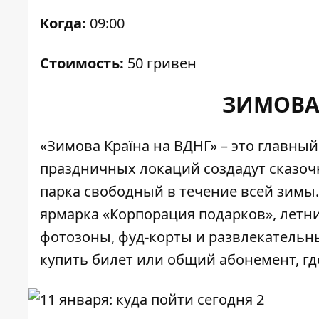
Когда:
09:00
Стоимость:
50 гривен
ЗИМОВА 
«Зимова Країна на ВДНГ»
– это главный
праздничных локаций создадут сказоч
парка свободный в течение всей зимы
ярмарка «Корпорация подарков», летни
фотозоны, фуд-корты и развлекательны
купить билет или общий абонемент, гд