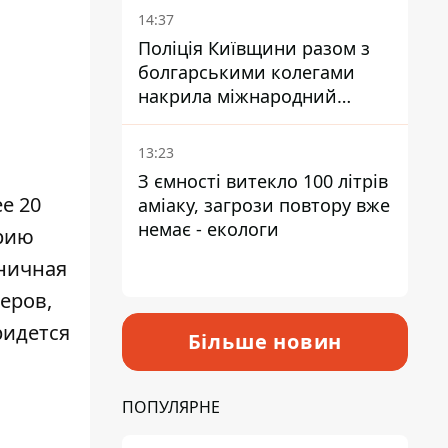
14:37
Поліція Київщини разом з
болгарськими колегами
накрила міжнародний
наркосиндикат
13:23
З ємності витекло 100 літрів
е 20
аміаку, загрози повтору вже
немає - екологи
орию
дничная
еров,
ридется
Більше новин
ПОПУЛЯРНЕ