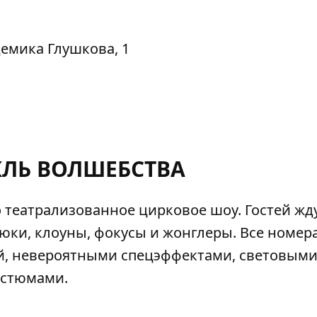
емика Глушкова, 1
КЛЬ ВОЛШЕБСТВА
о театрализованное цирковое шоу. Гостей жд
ки, клоуны, фокусы и жонглеры. Все номер
, невероятными спецэффектами, световыми
остюмами.