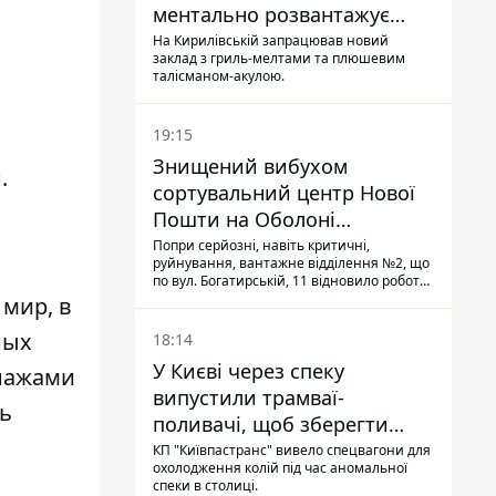
ментально розвантажує
акула
На Кирилівській запрацював новий
заклад з гриль-мелтами та плюшевим
талісманом-акулою.
19:15
Знищений вибухом
.
сортувальний центр Нової
Пошти на Оболоні
запрацював - видають
Попри серйозні, навіть критичні,
руйнування, вантажне відділення №2, що
посилки
по вул. Богатирській, 11 відновило роботу:
співробітники сортують поштові
 мир, в
відправлення й видають їх адресатам
ных
18:14
У Києві через спеку
онажами
випустили трамваї-
ть
поливачі, щоб зберегти
рейки від деформації
КП "Київпастранс" вивело спецвагони для
охолодження колій під час аномальної
спеки в столиці.