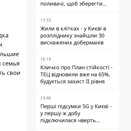
поливачі, щоб зберегти
рейки від деформації
17:33
Жили в клітках - у Києві в
дка
розпліднику знайшли 30
виснажених доберманів
и
ольшие
16:19
и семья
Кличко про План стійкості -
ть свои
ТЕЦ відновили вже на 65%,
будується захист ІІ рівня
15:46
Перші підсумки 5G у Києві -
у першу ж добу
підключилася чверть
мільйона абонентів