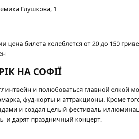
емика Глушкова, 1
и цена билета колеблется от 20 до 150 гриве
ен
РІК НА СОФІЇ
 глинтвейн и полюбоваться
главной елкой
мо
марка, фуд-корты и аттракционы. Кроме того
ндами и создал целый фестиваль иллюминац
ты и дарят праздничный концерт.