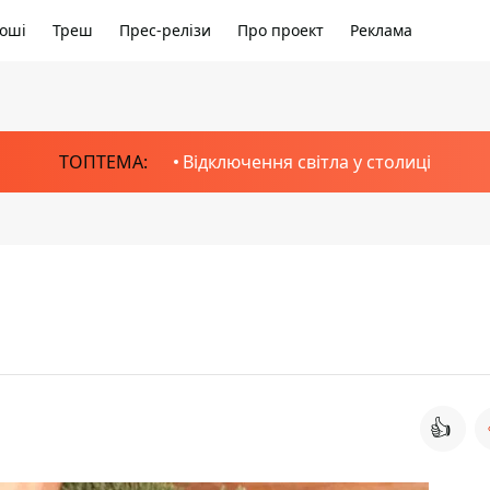
оші
Треш
Прес-релізи
Про проект
Реклама
ТОПТЕМА:
Відключення світла у столиці
👍