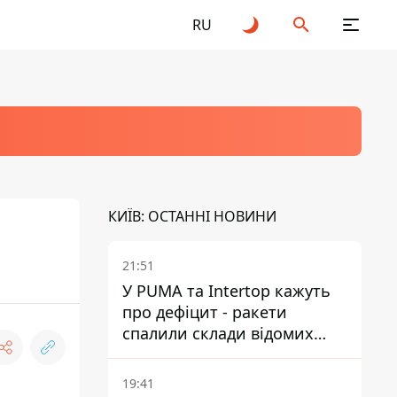
RU
КИЇВ: ОСТАННІ НОВИНИ
21:51
У PUMA та Intertop кажуть
про дефіцит - ракети
спалили склади відомих
брендів
19:41