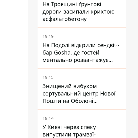
На Троєщині ґрунтові
дороги засипали крихтою
асфальтобетону
19:19
На Подолі відкрили сендвіч-
бар Gosha, де гостей
ментально розвантажує
акула
19:15
Знищений вибухом
сортувальний центр Нової
Пошти на Оболоні
запрацював - видають
посилки
18:14
У Києві через спеку
випустили трамваї-