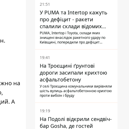
21:51
У PUMA та Intertop кажуть
про дефіцит - ракети
спалили склади відомих
брендів
PUMA, Intertop і Toyota, склади яких
знищені внаслідок ракетного удару по
н.
Київщині, попередили про дефіцит
товарів
19:41
На Троєщині ґрунтові
дороги засипали крихтою
асфальтобетону
жно на
У селі Троєщина комунальники вирівняли
,
шість вулиць асфальтобетонною крихтою
проти вибоїн і бруду
ий. А
19:19
На Подолі відкрили сендвіч-
бар Gosha, де гостей