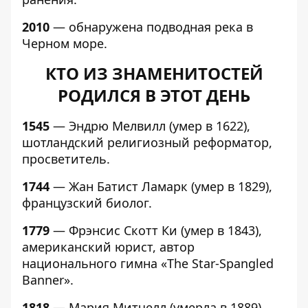
2010
— обнаружена подводная река в
Черном море.
КТО ИЗ ЗНАМЕНИТОСТЕЙ
РОДИЛСЯ В ЭТОТ ДЕНЬ
1545
— Эндрю Мелвилл (умер в 1622),
шотландский религиозный реформатор,
просветитель.
1744
— Жан Батист Ламарк (умер в 1829),
французский биолог.
1779
— Фрэнсис Скотт Ки (умер в 1843),
американский юрист, автор
национального гимна «The Star-Spangled
Banner».
1818
— Мария Митчелл (умерла в 1889),