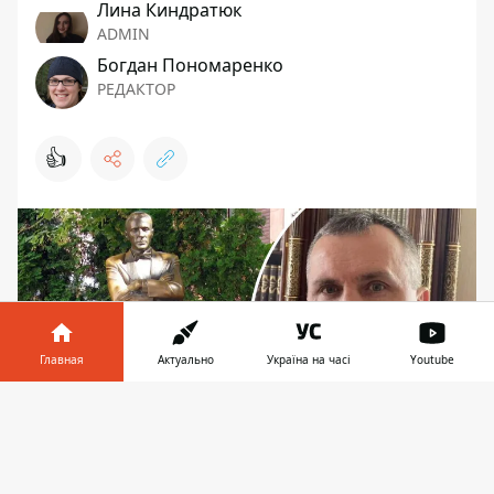
Лина Киндратюк
ADMIN
Богдан Пономаренко
РЕДАКТОР
👍
Главная
Актуально
Україна на часі
Youtube
Информатор в
Скачать
телефоне
👉
Виктор Бажан хочет выкупить памятник