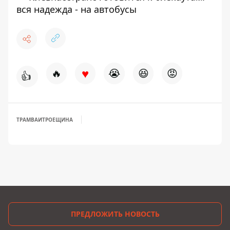
вся надежда - на автобусы
♥
🔥
😭
😆
😡
👍
ТРАМВАИ
ТРОЕЩИНА
ПРЕДЛОЖИТЬ НОВОСТЬ