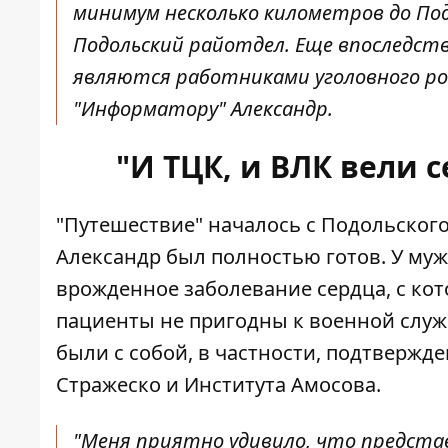
минимум несколько километров до Под
Подольский райотдел. Еще впоследств
являются работниками уголовного розы
"Информатору" Александр.
"И ТЦК, и ВЛК вели 
"Путешествие" началось с Подольског
Александр был полностью готов. У му
врожденное заболевание сердца, с кот
пациенты не пригодны к военной слу
были с собой, в частности, подтвержд
Стражеско и Института Амосова.
"Меня приятно удивило, что представ