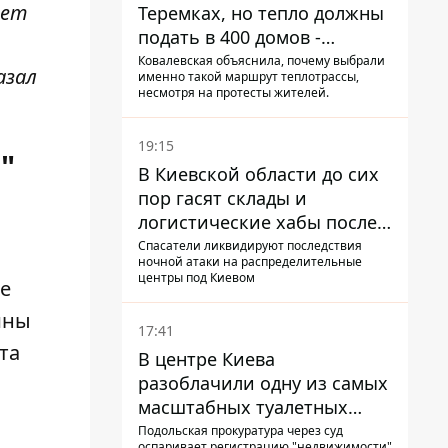
ает
Теремках, но тепло должны
подать в 400 домов -
депутат Киевсовета
Ковалевская объяснила, почему выбрали
азал
именно такой маршрут теплотрассы,
несмотря на протесты жителей.
19:15
"
В Киевской области до сих
пор гасят склады и
логистические хабы после
прилетов ракет - ГСЧС
Спасатели ликвидируют последствия
ночной атаки на распределительные
центры под Киевом
ие
ины
17:41
та
В центре Киева
разоблачили одну из самых
масштабных туалетных
схем с фиктивным домом
Подольская прокуратура через суд
оспаривает регистрацию "недвижимости"