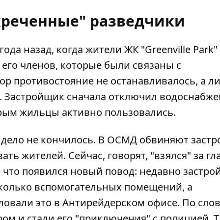
креченные" разведчики
да назад, когда жители ЖК "Greenville Park"
его членов, которые были связаны с
пор противостояние не останавливалось, а л
. Застройщик сначала отключил водоснабже
орым жильцы активно пользовались.
 дело не кончилось. В ОСМД обвиняют заст
ть жителей. Сейчас, говорят, "взялся" за гл
 что появился новый повод: недавно застр
колько вспомогательных помещений, а
овали это в Антирейдерском офисе. По сло
ром и стали его "приключения" с полицией, 