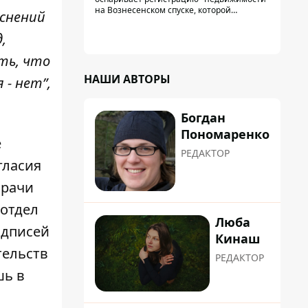
на Вознесенском спуске, которой
яснений
физически никогда не существовало: под
нее, вероятно, планировали позже
,
получить "в обслуживание" земельный
участок
ть, что
НАШИ АВТОРЫ
 - нет”,
Богдан
Пономаренко
е
РЕДАКТОР
гласия
врачи
йотдел
Люба
одписей
Кинаш
тельств
РЕДАКТОР
шь в