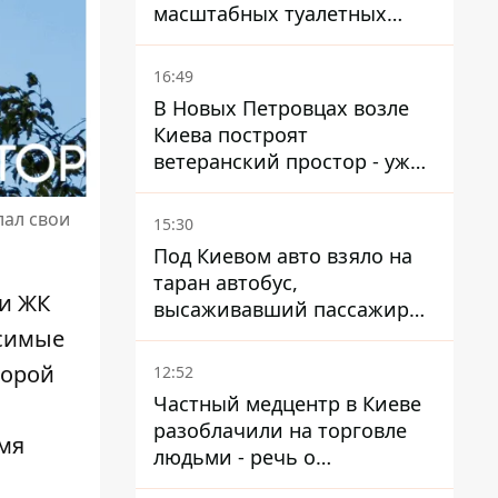
масштабных туалетных
схем с фиктивным домом
16:49
В Новых Петровцах возле
Киева построят
ветеранский простор - уже
нашли проектанта
лал свои
15:30
Под Киевом авто взяло на
таран автобус,
и ЖК
высаживавший пассажиров
на остановке - пассажир в
симые
больнице
торой
12:52
Частный медцентр в Киеве
разоблачили на торговле
мя
людьми - речь о
суррогатном материнстве