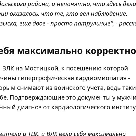
ольского района, и непонятно, что здесь дел
ии оказалось, что те, кто вел наблюдение,
ска, еще двое - просто патрульные”, - расск
себя максимально корректно
о ВЛК на Мостицкой, к посещению которой
жчины гипертрофическая кардиомиопатия -
орым снимают из воинского учета, ведь так
жбе. Подтверждающие это документы у мужч
енный диагноз от кардиологического институ
ители и ТЦК, и ВЛК вели себя максимально