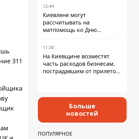
12:44
Киевляне могут
рассчитывать на
матпомощь ко Дню
независимости - кому ее
дадут
11:30
ишь
На Киевщине возместят
ние 311
часть расходов бизнесам,
пострадавшим от прилетов
ракет
ройщика
аву
Больше
ойщик
новостей
вам
ПОПУЛЯРНОЕ
ТЦК и