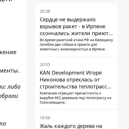
20:38
Сердце не выдержало
взрывов ракет - в Ирпене
скончались жители приюта
для собак с инвалидностью
Во время ракетной атаки РФ на Киевщину
погибли две собаки в приюте для
животных с инвалидностью в Ирпене.
ожение
20:05
ументы.
KAN Development Игоря
Никонова отреклась от
и: либо
строительства теплотрассы
на Теремках
Компания отрицает причастность к
обрали
вырубке 662 деревьев под теплотрассу на
Голосеевщине.
19:56
это
Жаль каждого дерева на