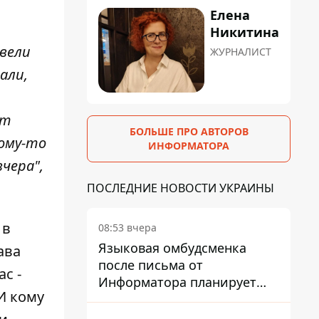
Елена
Никитина
 вели
ЖУРНАЛИСТ
али,
ет
БОЛЬШЕ ПРО АВТОРОВ
кому-то
ИНФОРМАТОРА
вчера",
ПОСЛЕДНИЕ НОВОСТИ УКРАИНЫ
 в
08:53 вчера
Языковая омбудсменка
ава
после письма от
с -
Информатора планирует
И кому
наказать компанию-
подрядчика ПриватБанка