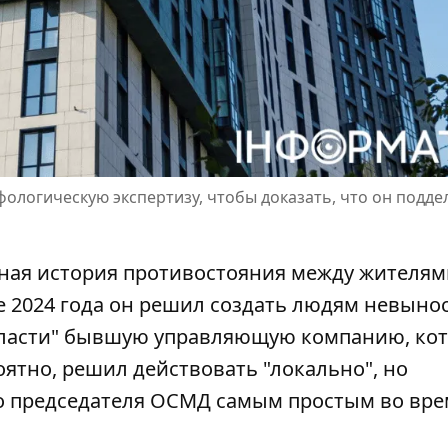
логическую экспертизу, чтобы доказать, что он подде
ная история противостояния между жителям
це 2024 года он решил создать людям
невыно
 власти" бывшую управляющую компанию, ко
оятно, решил действовать "локально", но
го председателя ОСМД самым простым во вре