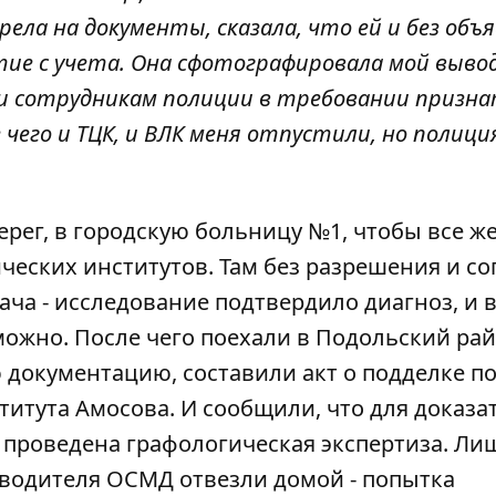
ела на документы, сказала, что ей и без объ
ие с учета. Она сфотографировала мой вывод
ли сотрудникам полиции в требовании призна
его и ТЦК, и ВЛК меня отпустили, но полиция
рег, в городскую больницу №1, чтобы все ж
еских институтов. Там без разрешения и со
ача - исследование подтвердило диагноз, и 
можно. После чего поехали в Подольский ра
 документацию, составили акт о подделке п
титута Амосова. И сообщили, что для доказа
т проведена графологическая экспертиза. Ли
оводителя ОСМД отвезли домой - попытка