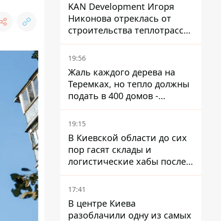
KAN Development Игоря
Никонова отреклась от
строительства теплотрассы
на Теремках
19:56
Жаль каждого дерева на
Теремках, но тепло должны
подать в 400 домов -
депутат Киевсовета
19:15
В Киевской области до сих
пор гасят склады и
логистические хабы после
прилетов ракет - ГСЧС
17:41
В центре Киева
разоблачили одну из самых