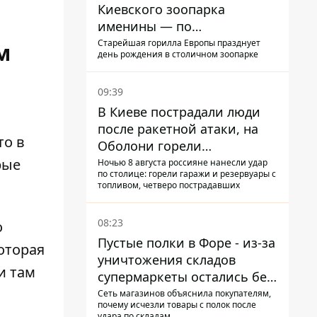
Киевского зоопарка
именины — по
человеческим меркам ему
Старейшая горилла Европы празднует
м
день рождения в столичном зоопарке
уже больше 90 лет
09:39
В Киеве пострадали люди
после ракетной атаки, на
то в
Оболони горели
резервуары с топливом
рые
Ночью 8 августа россияне нанесли удар
по столице: горели гаражи и резервуары с
топливом, четверо пострадавших
08:23
о
Пустые полки в Форе - из-за
оторая
уничтожения складов
и там
супермаркеты остались без
ассортимента
Сеть магазинов объяснила покупателям,
почему исчезли товары с полок после
удара по складам