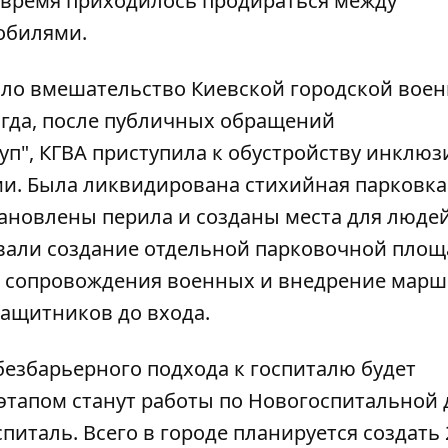
 время приходилось продираться между
обилями.
ало вмешательство Киевской городской вое
огда, после публичных обращений
уп", КГВА приступила к обустройству инклюз
и. Была ликвидирована стихийная парковка
тановлены перила и созданы места для людей
вали создание отдельной парковочной площ
 сопровождения военных и внедрение марш
защитников до входа.
безбарьерного подхода к госпиталю будет
этапом станут работы по Новогоспитальной 
спиталь. Всего в городе планируется создать 