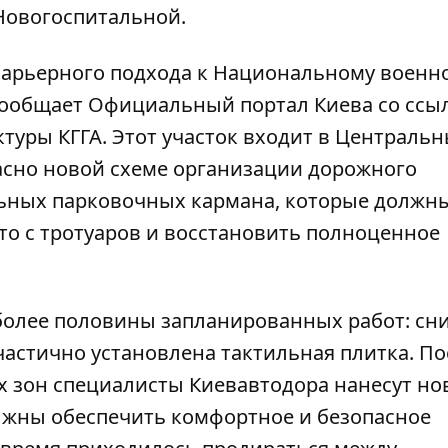
Новогоспитальной.
збарьерного подхода к Национальному военн
сообщает
Официальный портал Киева
со ссы
туры КГГА. Этот участок входит в Централь
асно новой схеме организации дорожного
льных парковочных кармана, которые должн
то с тротуаров и восстановить полноценное
более половины запланированных работ: с
астично установлена тактильная плитка. По
 зон специалисты Киевавтодора нанесут но
олжны обеспечить комфортное и безопасное