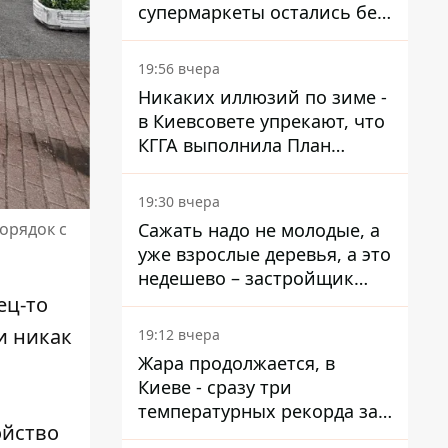
супермаркеты остались без
ассортимента
19:56 вчера
Никаких иллюзий по зиме -
в Киевсовете упрекают, что
КГГА выполнила План
устойчивости на 20%
19:30 вчера
Сажать надо не молодые, а
орядок с
уже взрослые деревья, а это
недешево – застройщик
Никонов
ец-то
и никак
19:12 вчера
Жара продолжается, в
Киеве - сразу три
температурных рекорда за
ойство
день