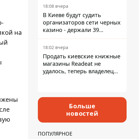
18:08 вчера
В Киеве будут судить
о-
организаторов сети черных
казино - держали 39
лкой на
заведений
ный
18:02 вчера
Продать киевские книжные
ы
магазины Readeat не
удалось, теперь владелец
их просто закроет
нижены
Больше
сле
новостей
вую
ПОПУЛЯРНОЕ