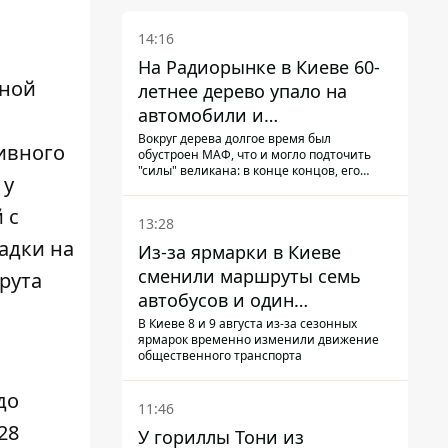
14:16
На Радиорынке в Киеве 60-
нной
летнее дерево упало на
автомобили и
травмировало человека -
Вокруг дерева долгое время был
ивного
обустроен МАФ, что и могло подточить
подробности
"силы" великана: в конце концов, его
 у
корневая система не выдержала, и ствол
перекрыл проезжую часть улицы
 с
13:28
адки на
Из-за ярмарки в Киеве
сменили маршруты семь
рута
автобусов и один
троллейбус
В Киеве 8 и 9 августа из-за сезонных
ярмарок временно изменили движение
общественного транспорта
до
11:46
28
У гориллы Тони из