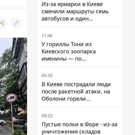
Из-за ярмарки в Киеве
сменили маршруты семь
автобусов и один
троллейбус
11:46
У гориллы Тони из
Киевского зоопарка
именины — по
человеческим меркам ему
уже больше 90 лет
09:39
В Киеве пострадали люди
после ракетной атаки, на
Оболони горели
резервуары с топливом
08:23
Пустые полки в Форе - из-за
уничтожения складов