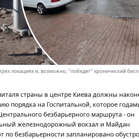
трех локациях и, возможно, "победят" хронический бесп
питаля страны в центре Киева должны након
ию порядка на Госпитальной, которое годам
Центрального безбарьерного маршрута
- он
льный железнодорожный вокзал и Майдан
от по безбарьерности запланировано обустр