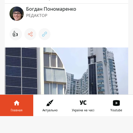
Богдан Пономаренко
РЕДАКТОР
👍
Главная
Актуально
Україна на часі
Youtube
В столице некоторые дома установили
Информатор в
Скачать
солнечные станции уже несколько лет назад, на
телефоне
👉