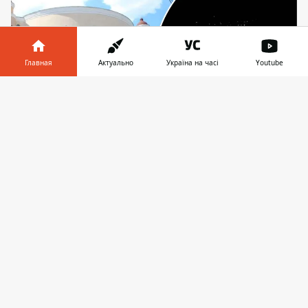
Главная
Актуально
Україна на часі
Youtube
Информатор в
Скачать
телефоне
👉
Университет подсвечивал рекламную вывеску
даже дурной ночи, когда все остальные огни
погасли
Жители столичной Оболони жалуются на
менеджмент Киевского университета им.
Бориса Гринченко. Во время блекаутов на
прошлой неделе
вуз "держал марку"
,
подсвечивая даже ночью, среди полной
темноты, собственную рекламную