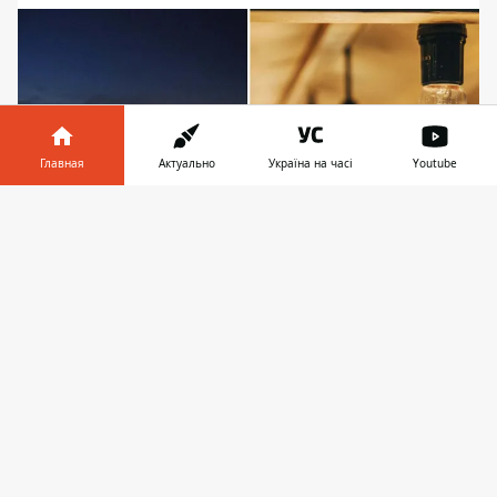
Главная
Актуально
Україна на часі
Youtube
Информатор в
Скачать
телефоне
👉
Киев встречает первую половину недели со
светом, впрочем, энергетики просят
придерживаться простого правила
В понедельник, 16 сентября,
стабилизационные отключения света в
Киевской области не прогнозируются.
Будут наслаждаться светом
также
киевляне. Впрочем, жителей целого