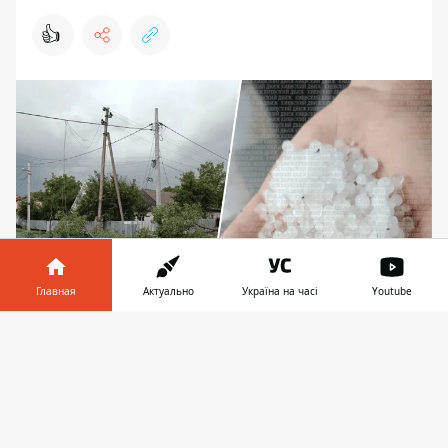
👍
Главная
Актуально
Україна на часі
Youtube
В Ирпене выпал огромный град, а ветер в
Информатор в
Скачать
отдельных районах области ббушует такой
телефоне
👉
силы, что обрывает линии электропередач и
срывает крыши зданий
29 мая в Киевской области произошли