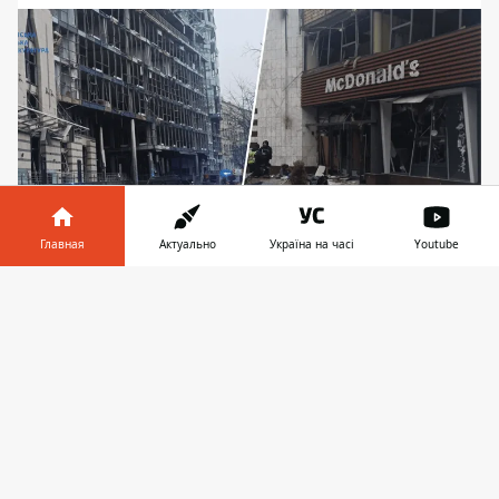
Главная
Актуально
Україна на часі
Youtube
Взрывной волной повреждено здание бизнес-
Информатор в
Скачать
центра, вход к станции метро и помещение
телефоне
👉
заведения общественного питания
В результате вражеской атаки ракетами
"Искандер" утром 18 января в Киеве
погибли три человека. Все жертвы - из
Шевченковского района, который больше
всего
пострадал от ударов баллистики
.