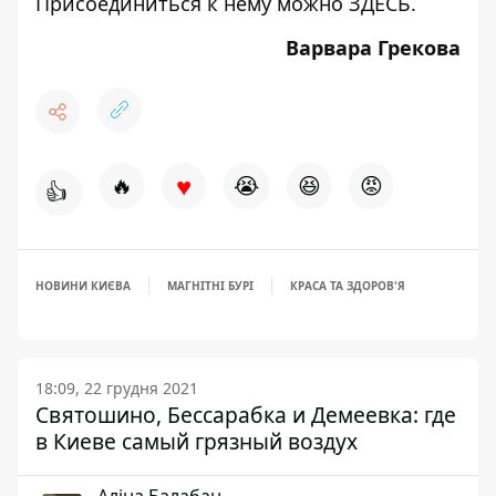
Присоединиться к нему можно
ЗДЕСЬ
.
Варвара Грекова
♥
🔥
😭
😆
😡
👍
НОВИНИ КИЄВА
МАГНІТНІ БУРІ
КРАСА ТА ЗДОРОВ'Я
18:09, 22 грудня 2021
Святошино, Бессарабка и Демеевка: где
в Киеве самый грязный воздух