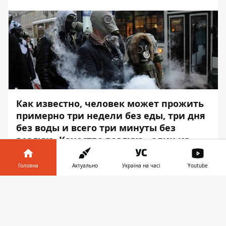
Как известно, человек может прожить
примерно три недели без еды, три дня
без воды и всего три минуты без
воздуха. Качество воздуха - один из
важнейших факторов нашего здоровья
и благополучия, так как мы
Головна
Актуально
Україна на часі
Youtube
потребляем его больше, чем любого
Інформатор у
другого вещества. Однако свежий и
Завантажити
телефоні
👉
чистый воздух сегодня уже роскошь.
Существует интерактивный сайт