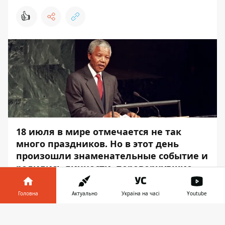
👍
18 июля в мире отмечается не так
много праздников. Но в этот день
произошли знаменательные событие и
родились личности, перевернувшие
ход истории.
Головна
Актуально
Україна на часі
Youtube
Информатор
расскажет вам о самых
главных из них.
Інформатор у
Завантажити