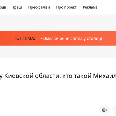
оші
Треш
Прес-релізи
Про проект
Реклама
ТОПТЕМА:
Відключення світла у столиці
у Киевской области: кто такой Михаил
👍