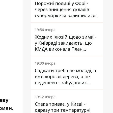
Порожні полиці у Форі -
через знищення складів
супермаркети залишилися
без асортименту
19:56 вчора
Жодних ілюзій щодо зими -
у Київраді закидають, що
КМДА виконала План
стійкості на 20%
19:30 вчора
Саджати треба не молоді, а
вже дорослі дерева, а це
недешево - забудовник
Ніконов
19:12 вчора
аву
Спека триває, у Києві -
риян.
одразу три температурні