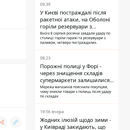
09:39
У Києві постраждалі після
ракетної атаки, на Оболоні
горіли резервуари з
паливом
Вночі 8 серпня росіяни завдали удару по
столиці: горіли гаражі та резервуари з
паливом, четверо постраждалих.
08:23
Порожні полиці у Форі -
через знищення складів
супермаркети залишилися
без асортименту
Мережа магазинів пояснила покупцям,
чому зникли товари з полиць після удару
по складах
19:56 вчора
Жодних ілюзій щодо зими -
у Київраді закидають, що