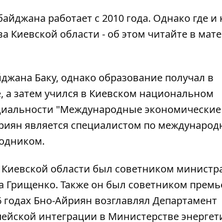
айджана работает с 2010 года. Однако где и
а Киевской области - об этом читайте в мат
джана Баку, однако образование получал в
е, а затем учился в Киевском национальном
циальности "Международные экономические
йриян является специалистом по междунаро
одником.
а Киевской области был советником министр
 Грищенко. Также он был советником премь
6 годах Бно-Айриян возглавлял Департамент
пейской интеграции в Министерстве энергет