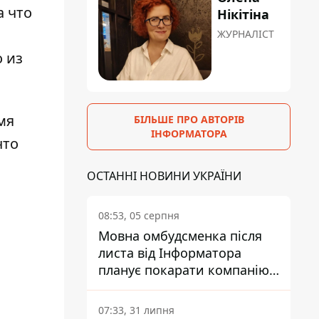
а что
Нікітіна
ЖУРНАЛІСТ
о из
мя
БІЛЬШЕ ПРО АВТОРІВ
ІНФОРМАТОРА
что
ОСТАННІ НОВИНИ УКРАЇНИ
08:53, 05 серпня
Мовна омбудсменка після
листа від Інформатора
планує покарати компанію-
підрядника ПриватБанку
07:33, 31 липня