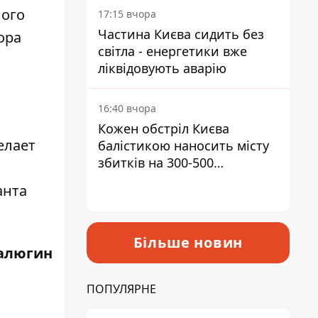
ного
17:15 вчора
Частина Києва сидить без
ора
світла - енергетики вже
ліквідовують аварію
16:40 вчора
Кожен обстріл Києва
елает
балістикою наносить місту
збитків на 300-500
мільйонів - Петро
анта
Пантелеєв
Більше новин
алюгин
ПОПУЛЯРНЕ