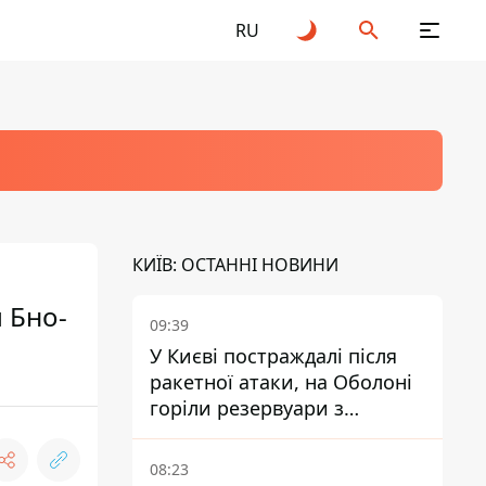
RU
КИЇВ: ОСТАННІ НОВИНИ
 Бно-
09:39
У Києві постраждалі після
ракетної атаки, на Оболоні
горіли резервуари з
паливом
08:23