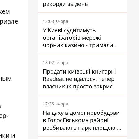
рекорди за день
 кем
ериале
18:08 вчора
У Києві судитимуть
організаторів мережі
чорних казино - тримали 39
закладів
18:02 вчора
Продати київські книгарні
дным
Readeat не вдалося, тепер
власник їх просто закриє
17:36 вчора
а
На даху відомої новобудови
ер-
в Голосіївському районі
розбивають парк площею в
ики и
гектар