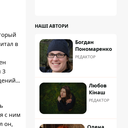
НАШІ АВТОРИ
оторый
Богдан
читал в
Пономаренко
РЕДАКТОР
ен
 3
ений...
Любов
Кінаш
РЕДАКТОР
ь
ся с ним
л он,
Олена