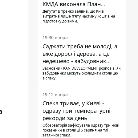
КМДА виконала План
стійкості на 20%
Депутат Вітренко заявив, що Київ
витратив лише п'яту частину коштів на
підготовку до зими.
19:30 вчора
Саджати треба не молоді, а
вже дорослі дерева, а це
недешево - забудовник
Ніконов
Засновник KAN DEVELOPMENT розповів, як
забудовники можуть охолодити столицю
в спеку.
19:12 вчора
Спека триває, у Києві -
одразу три температурні
а
рекорди за день
Обсерваторія зафіксувала одразу три нові
показники в столиці 6 серпня на тлі
затяжної спеки.