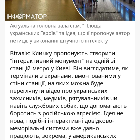
Актуальна головна зала ст.м. "Площа
українських Героїв" та ідея, що її пропонує автор
петиції, у виконанні штучного інтелекту
Віталію Кличку пропонують створити
"інтерактивний монумент" на одній зі
станцій метро у Києві. Він
виглядатиме, як
термінали з екранами
, вмонтованими у
стіни станції, на яких можна буде
переглянути відео про українських
захисників, медиків, рятувальників чи
навіть службових собак, що допомагають
боротись з російською агресією. Ідея не
нова, подібні інтерактивні довідково-
меморіальні системи вже давно
працюють, зокрема, у американських