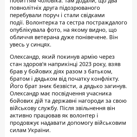
побиттям чоловіка. Там додали, що два
повнолітніх друга підозрюваного
перебували поруч і стали свідками
події. Волонтерка та сестра постраждалого
опублікувала фото, на якому видно, що
обличчя ветерана дуже понівечене. Він
увесь у синцях.
Олександр, який покинув армію через
стан здоров'я наприкінці 2023 року, взяв
брав у бойових діях разом з батьком,
братом і дядьком від початку конфлікту.
Його брат зник безвісти, а дядько загинув.
Олександр має посвідчення учасника
бойових дій та державні нагороди за свою
військову службу. Після звільнення він
активно працював як волонтер і
продовжує надавати допомогу військовим
силам України.