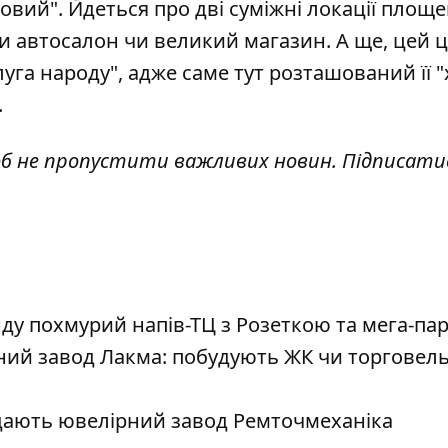
ковий"
. Йдеться про дві суміжні локації площе
и автосалон чи великий магазин. А ще, цей ц
уга народу", адже саме тут розташований її "
.
об не пропустити важливих новин. Підписати
нду похмурий напів-ТЦ з Розеткою та мега-па
зний завод Лакма: побудують ЖК чи торговел
одають ювелірний завод Ремточмеханіка