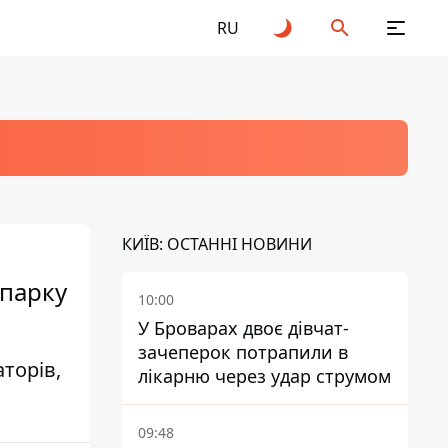
RU
КИЇВ: ОСТАННІ НОВИНИ
опарку
10:00
У Броварах двоє дівчат-
зачеперок потрапили в
торів,
лікарню через удар струмом
09:48