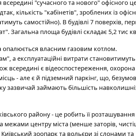
всередині "сучасного та нового" офісного ц
ак, кількість "кабінетів", зроблених із офіс
тимуть самостійно). В будівлі 7 поверхів, пе
драт". Загальна площа будівлі складає 5,2 тис кв
а опалюється власним газовим котлом.
ам", а експлуатаційні витрати становитимуть
кож всередині є відеоспостереження, охорона 
ісць - але є й підземний паркінг, що, безумов
арку зазвичай займають більшість навколишні
вського району - це робить її розташування
за межами центру міста (менше заторів, чист
а Київський зоопарк та вольєри зі слонами та