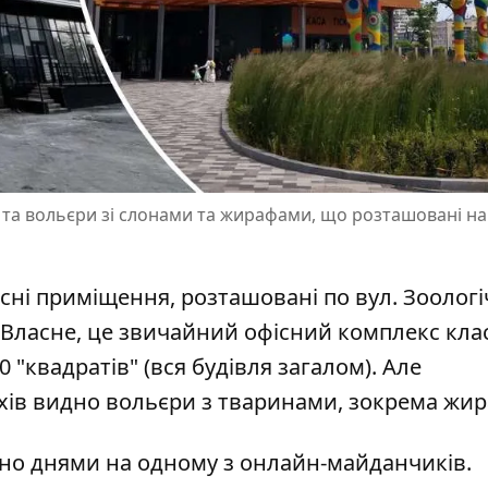
к та вольєри зі слонами та жирафами, що розташовані 
існі приміщення, розташовані по вул. Зоологі
 Власне, це
звичайний офісний комплекс клас
 "квадратів" (вся будівля загалом). Але
рхів видно вольєри з тваринами, зокрема жи
но днями на одному з онлайн-майданчиків.