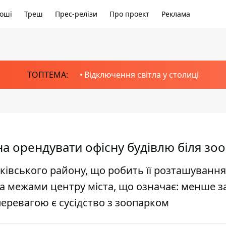
оші
Треш
Прес-релізи
Про проект
Реклама
ТОПТЕМА:
Відключення світла у столиці
на орендувати офісну будівлю біля зо
ківського району, що робить її розташування
за межами центру міста, що означає: менше за
перевагою є сусідство з зоопарком