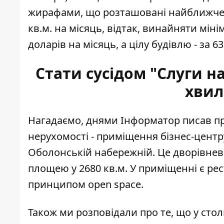
жирафами, що розташовані найближче д
кв.м. на місяць, відтак, винайняти мін
доларів на місяць, а цілу будівлю - за 63
Стати сусідом "Слуги н
хвил
Нагадаємо, днями Інформатор писав про
нерухомості - приміщення бізнес-цент
Оболонській набережній
. Це дворівне
площею у 2680 кв.м. У приміщенні є рес
принципом open space.
Також ми розповідали про те, що у сто