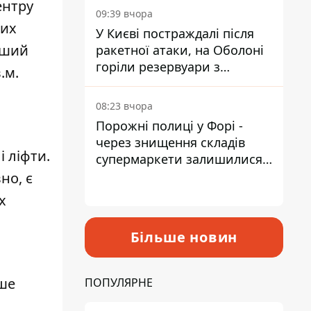
ентру
09:39 вчора
них
У Києві постраждалі після
рший
ракетної атаки, на Оболоні
горіли резервуари з
.м.
паливом
08:23 вчора
Порожні полиці у Форі -
через знищення складів
і ліфти.
супермаркети залишилися
без асортименту
но, є
х
Більше новин
іше
ПОПУЛЯРНЕ