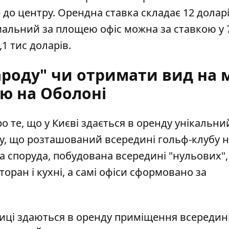
о центру. Орендна ставка складає 12 доларі
імальний за площею офіс можна за ставкою у 7
,1 тис доларів.
ароду" чи отримати вид на м
ю на Оболоні
 те, що у Києві здається в оренду унікальний
ру, що розташований
всередині гольф-клубу 
ва споруда, побудована всередині "нульових",
торан і кухні, а самі офіси сформовано за
лиці здаються в оренду приміщення всередин