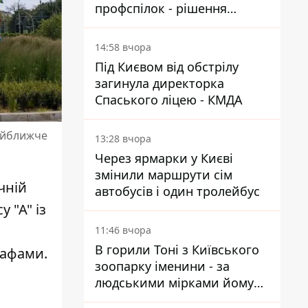
профспілок - рішення
Господарського суду
14:58 вчора
Під Києвом від обстрілу
загинула директорка
Спаського ліцею - КМДА
найближче
13:28 вчора
Через ярмарки у Києві
змінили маршрути сім
чній
автобусів і один тролейбус
у "А"
із
11:46 вчора
В горили Тоні з Київського
рафами.
зоопарку іменини - за
людськими мірками йому
вже понад 90 років