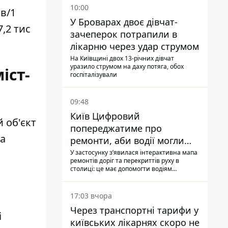
10:00
в/1
У Броварах двоє дівчат-
,2 тис
зачеперок потрапили в
лікарню через удар струмом
На Київщині двох 13-річних дівчат
уразило струмом на даху потяга, обох
іст-
госпіталізували
09:48
Київ Цифровий
 об'єкт
попереджатиме про
на
ремонти, аби водії могли
уникати ділянок із заторами
У застосунку зʼявилася інтерактивна мапа
ремонтів доріг та перекриттів руху в
столиці: це має допомогти водіям
сформувати маршрути руху таким чином,
щоб не потрапити в затор
17:03 вчора
Через транспортні тарифи у
і
київських лікарнях скоро не