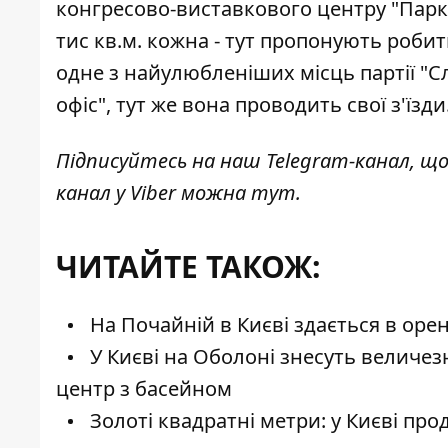
конгресово-виставкового центру "Пар
тис кв.м. кожна - тут пропонують робит
одне з найулюбленіших місць партії "Сл
офіс", тут же вона проводить свої з'їзди
Підписуйтесь на наш
Telegram-канал
, щ
канал у Viber можна
тут
.
ЧИТАЙТЕ ТАКОЖ:
На Почайній в Києві здається в оре
У Києві на Оболоні знесуть величе
центр з басейном
Золоті квадратні метри: у Києві пр