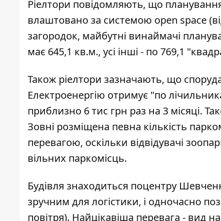
Ріелтори повідомляють, що планування 
влаштовано за системою open space (відт
загородок, майбутні винаймачі планува
має 645,1 кв.м., усі інші - по 769,1 "ква
Також ріелтори зазначають, що споруд
Електроенергію отримує "по лічильник
приблизно 6 тис грн раз на 3 місяці. Та
Зовні розміщена певна кількість парком
перевагою, оскільки відвідувачі зооп
вільних паркомісць.
Будівля знаходиться поцентру Шевченкі
зручним для логістики, і одночасно по
повітря). Найцікавіша перевага - вид н