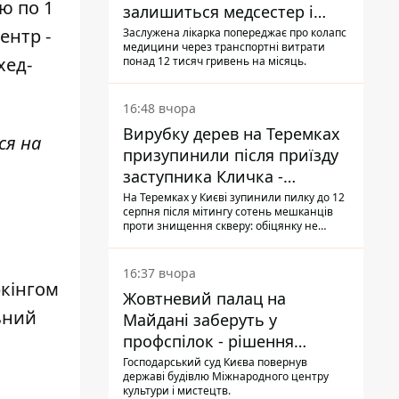
ю по 1
залишиться медсестер і
санітарок - професор
ентр -
Заслужена лікарка попереджає про колапс
медицини через транспортні витрати
Голубовська
хед-
понад 12 тисяч гривень на місяць.
16:48 вчора
Вирубку дерев на Теремках
ся на
призупинили після приїзду
заступника Кличка -
почався діалог
На Теремках у Києві зупинили пилку до 12
серпня після мітингу сотень мешканців
проти знищення скверу: обіцянку не
поновлювати роботи дав особисто
заступник Кличка, Петро Пантелеєв, що
прибув налагодити комунікацію
16:37 вчора
ркінгом
Жовтневий палац на
ьний
Майдані заберуть у
профспілок - рішення
Господарського суду
Господарський суд Києва повернув
державі будівлю Міжнародного центру
культури і мистецтв.