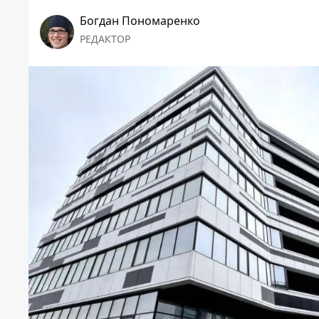
Богдан Пономаренко
РЕДАКТОР