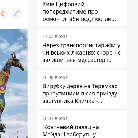
Київ Цифровий
попереджатиме про
ремонти, аби водії могли
уникати ділянок із заторами
17:03 вчора
Через транспортні тарифи у
київських лікарнях скоро не
залишиться медсестер і
санітарок - професор
Голубовська
16:48 вчора
Вирубку дерев на Теремках
призупинили після приїзду
заступника Кличка -
почався діалог
16:37 вчора
Жовтневий палац на
Майдані заберуть у