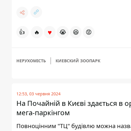
♥
👍
🔥
😭
😆
😡
НЕРУХОМІСТЬ
КИЕВСКИЙ ЗООПАРК
12:53, 03 червня 2024
На Почайній в Києві здається в 
мега-паркінгом
Повноцінним "ТЦ" будівлю можна назва