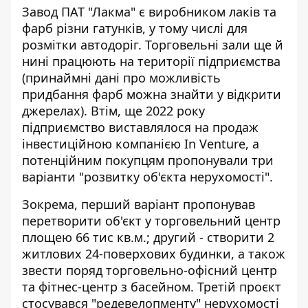
Завод ПАТ "Лакма" є виробником лаків та
фарб різни гатунків, у тому числі для
розмітки автодоріг. Торговельні зали ще й
нині працюють на території підприємства
(принаймні дані про можливість
придбання фарб можна знайти у відкрити
джерелах). Втім, ще 2022 року
підприємство виставлялося на продаж
інвестиційною компанією In Venture, а
потенційним покупцям
пропонували три
варіанти
"розвитку об'єкта нерухомості".
Зокрема, перший варіант пропонував
перетворити об'єкт у торговельний центр
площею 66 тис кв.м.; другий - створити 2
житлових 24-поверхових будинки, а також
звести поряд торговельно-офісний центр
та фітнес-центр з басейном. Третій проєкт
стосувався "редевелопменту" нерухомості