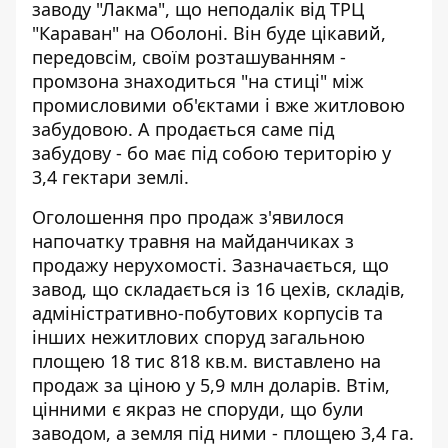
заводу "Лакма", що неподалік від ТРЦ
"Караван" на Оболоні. Він буде цікавий,
передовсім, своїм розташуванням
-
промзона знаходиться "на стиці" між
промисловими об'єктами і вже житловою
забудовою. А продається саме під
забудову - бо має під собою територію у
3,4 гектари землі.
Оголошення про продаж з'явилося
напочатку травня на майданчиках з
продажу нерухомості. Зазначається, що
завод, що складається із 16 цехів, складів,
адміністративно-побутових корпусів та
інших нежитлових споруд загальною
площею 18 тис 818 кв.м. виставлено на
продаж за ціною у 5,9 млн доларів. Втім,
цінними є якраз не споруди, що були
заводом, а земля під ними - площею 3,4 га.