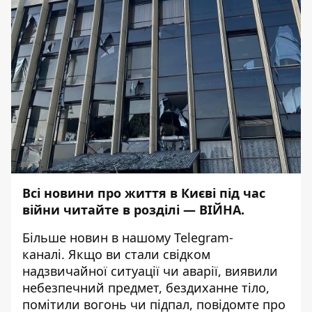
Всі новини про життя в Києві під час
війни читайте в розділі —
ВІЙНА
.
Більше новин в нашому
Telegram-
каналі
. Якщо ви стали свідком
надзвичайної ситуації чи аварії, виявили
небезпечний предмет, бездиханне тіло,
помітили вогонь чи підпал, повідомте про