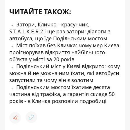
ЧИТАЙТЕ ТАКОЖ:
Затори, Кличко - красунчик,
S.T.A.L.K.E.R.2 і ще раз затори: діалоги з
автобуса, що їде Подільським мостом
Міст поїхав без Кличка: чому мер Києва
проігнорував відкриття найбільшого
об'єкта у місті за 20 років
Подільський міст у Києві відкрито: кому
можна й не можна ним їхати, які автобуси
запустили та чому він є золотим
Подільським мостом їхатиме десята
частина від трафіка, а гарантія складе 50
років - в Кличка розповіли подробиці