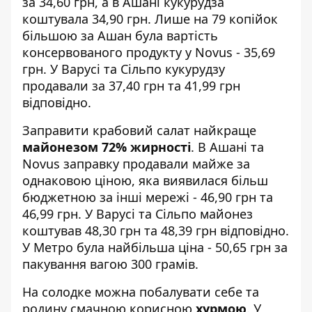
за 34,60 грн, а в Ашані кукурудза
коштувала 34,90 грн. Лише на 79 копійок
більшою за Ашан була вартість
консервованого продукту у Novus - 35,69
грн. У Варусі та Сільпо кукурудзу
продавали за 37,40 грн та 41,99 грн
відповідно.
Заправити крабовий салат найкраще
майонезом 72% жирності
. В Ашані та
Novus заправку продавали майже за
однаковою ціною, яка виявилася більш
бюджетною за інші мережі - 46,90 грн та
46,99 грн. У Варусі та Сільпо майонез
коштував 48,30 грн та 48,39 грн відповідно.
У Метро була найбільша ціна - 50,65 грн за
пакування вагою 300 грамів.
На солодке можна побалувати себе та
родину смачною корисною
хурмою
. У