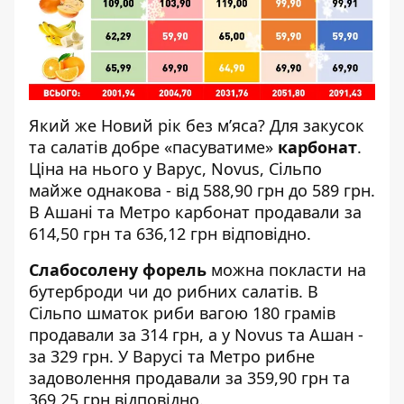
Який же Новий рік без м’яса? Для закусок
та салатів добре «пасуватиме»
карбонат
.
Ціна на нього у Варус, Novus, Сільпо
майже однакова - від 588,90 грн до 589 грн.
В Ашані та Метро карбонат продавали за
614,50 грн та 636,12 грн відповідно.
Слабосолену форель
можна покласти на
бутерброди чи до рибних салатів. В
Сільпо шматок риби вагою 180 грамів
продавали за 314 грн, а у Novus та Ашан -
за 329 грн. У Варусі та Метро рибне
задоволення продавали за 359,90 грн та
369,25 грн відповідно.