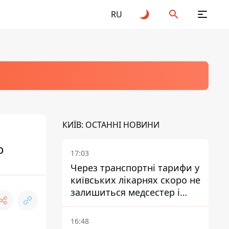
RU
КИЇВ: ОСТАННІ НОВИНИ
о
17:03
Через транспортні тарифи у
київських лікарнях скоро не
залишиться медсестер і
санітарок - професор
Голубовська
16:48