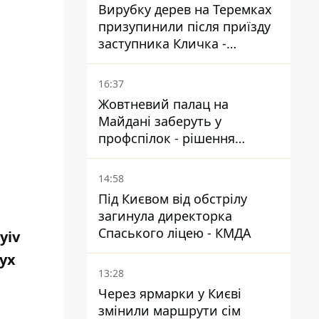
Вирубку дерев на Теремках
призупинили після приїзду
заступника Кличка -
почався діалог
16:37
Жовтневий палац на
Майдані заберуть у
профспілок - рішення
Господарського суду
14:58
Під Києвом від обстрілу
загинула директорка
Спаського ліцею - КМДА
yiv
ух
13:28
Через ярмарки у Києві
змінили маршрути сім