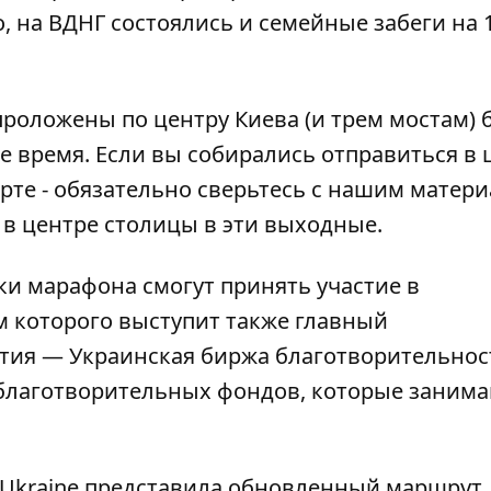
 на ВДНГ состоялись и семейные забеги на 1
роложены по центру Киева (и трем мостам) 
ое время. Если вы собирались отправиться в 
те - обязательно сверьтесь
с нашим матери
 в центре столицы
в эти выходные.
ики марафона смогут принять участие
в
м которого выступит также главный
тия — Украинская биржа благотворительнос
ь благотворительных фондов, которые заним
 Ukraine
представила обновленный маршрут