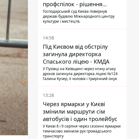
профспілок - рішення
Господарського суду
Господарський суд Києва повернув
державі будівлю Міжнародного центру
культури і мистецтв.
14:58
Під Києвом від обстрілу
загинула директорка
Спаського ліцею - КМДА
У Пухівці на Київщині через нічну атаку
дронів загинула директорка ліцею №124
Галина Кучер, її чоловік і трирічний онук
13:28
Через ярмарки у Києві
змінили маршрути сім
автобусів і один тролейбус
У Києві 8 і 9 серпня через сезонні ярмарки
тимчасово змінили рух громадського
транспорту