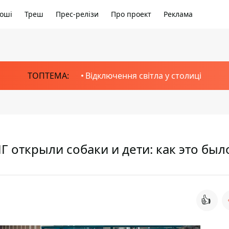
оші
Треш
Прес-релізи
Про проект
Реклама
ТОПТЕМА:
Відключення світла у столиці
ДНГ открыли собаки и дети: как это был
👍