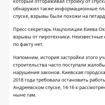
который отгораживал стройку от спуск
обнаружил также информационные плак
спуске, взрывы были похожи на петард
Пресс-секретарь Нацполиции Киева Ок
взрывы от пиротехники. Неизвестные 
по факту нет.
Напомним, история застройки этого уча
строительства часто поступали жалоб
нарушения законов. Киевская городск
2018 года
требовала остановить работ
Андреевском спуске, 14-16 к рассмотре
ныне там.