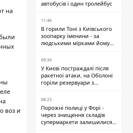
автобусів і один тролейбус
т на
11:46
В горили Тоні з Київського
зоопарку іменини - за
 были
людськими мірками йому
анных
вже понад 90 років
09:39
У Києві постраждалі після
ракетної атаки, на Оболоні
ены
горіли резервуари з
паливом
реле
08:23
на
Порожні полиці у Форі -
о воз и
через знищення складів
супермаркети залишилися
без асортименту