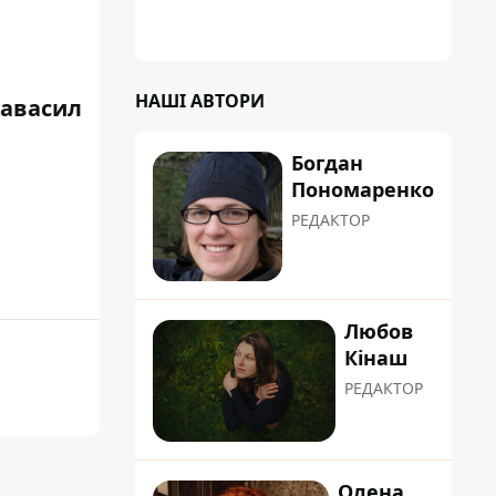
НАШІ АВТОРИ
равасил
Богдан
Пономаренко
РЕДАКТОР
Любов
Кінаш
РЕДАКТОР
Олена