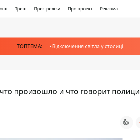
оші
Треш
Прес-релізи
Про проект
Реклама
ТОПТЕМА:
Відключення світла у столиці
 что произошло и что говорит полици
👍