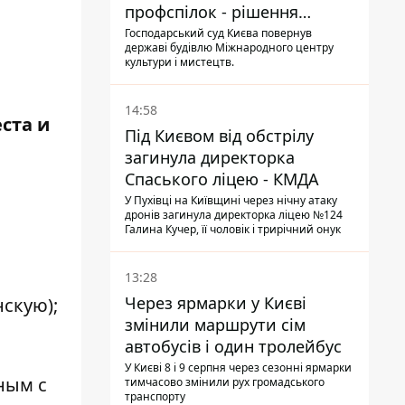
профспілок - рішення
Господарського суду
Господарський суд Києва повернув
державі будівлю Міжнародного центру
культури і мистецтв.
14:58
ста и
Під Києвом від обстрілу
загинула директорка
Спаського ліцею - КМДА
У Пухівці на Київщині через нічну атаку
дронів загинула директорка ліцею №124
Галина Кучер, її чоловік і трирічний онук
13:28
Через ярмарки у Києві
скую);
змінили маршрути сім
автобусів і один тролейбус
У Києві 8 і 9 серпня через сезонні ярмарки
ным с
тимчасово змінили рух громадського
транспорту