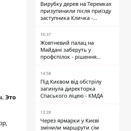
Вирубку дерев на Теремках
призупинили після приїзду
заступника Кличка -
почався діалог
16:37
Жовтневий палац на
Майдані заберуть у
профспілок - рішення
Господарського суду
14:58
Під Києвом від обстрілу
загинула директорка
Спаського ліцею - КМДА
. Это
13:28
Через ярмарки у Києві
ор,
змінили маршрути сім