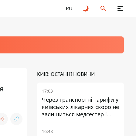
RU
КИЇВ: ОСТАННІ НОВИНИ
я
17:03
Через транспортні тарифи у
київських лікарнях скоро не
залишиться медсестер і
санітарок - професор
Голубовська
16:48