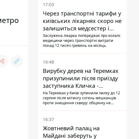
17:03
Через транспортні тарифи у
метро
київських лікарнях скоро не
залишиться медсестер і
санітарок - професор
Заслужена лікарка попереджає про колапс
медицини через транспортні витрати
Голубовська
понад 12 тисяч гривень на місяць.
16:48
Вирубку дерев на Теремках
призупинили після приїзду
заступника Кличка -
почався діалог
На Теремках у Києві зупинили пилку до 12
серпня після мітингу сотень мешканців
проти знищення скверу: обіцянку не
поновлювати роботи дав особисто
заступник Кличка, Петро Пантелеєв, що
прибув налагодити комунікацію
16:37
Жовтневий палац на
Майдані заберуть у