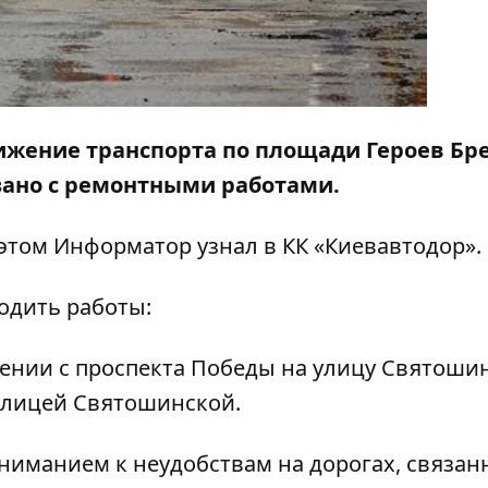
вижение транспорта по площади Героев Бре
зано с ремонтными работами.
 этом
Информатор
узнал в КК «Киевавтодор».
водить работы:
лении с проспекта Победы на улицу Святошин
 улицей Святошинской.
ниманием к неудобствам на дорогах, связан