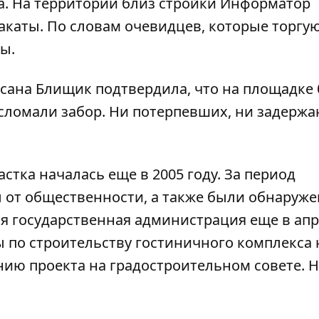
а. На территории близ стройки
Информатор
аты. По словам очевидцев, которые торгую
ы.
сана Блищик подтвердила, что на площадке
сломали забор. Ни потерпевших, ни задерж
стка началась еще в 2005 году. За период
ы от общественности, а также были обнаруж
ая государственная администрация еще в ап
ы по строительству гостиничного комплекса
нию проекта на градостроительном совете. Н