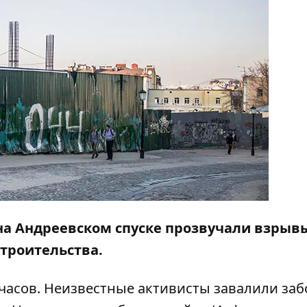
 на Андреевском спуске прозвучали взрывы
троительства.
часов. Неизвестные активисты завалили заб