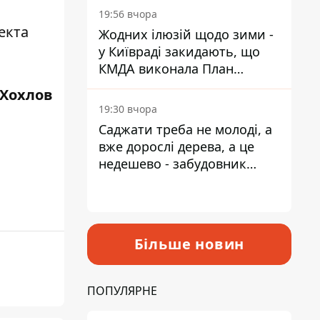
19:56 вчора
екта
Жодних ілюзій щодо зими -
у Київраді закидають, що
КМДА виконала План
стійкості на 20%
 Хохлов
19:30 вчора
Саджати треба не молоді, а
вже дорослі дерева, а це
недешево - забудовник
Ніконов
Більше новин
ПОПУЛЯРНЕ