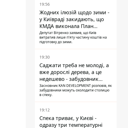
19:56
Жодних ілюзій щодо зими -
у Київраді закидають, що
КМДА виконала План
стійкості на 20%
Депутат Вітренко заявив, що Київ
витратив лише п'яту частину коштів на
підготовку до зими.
19:30
Саджати треба не молоді, а
вже дорослі дерева, а це
недешево - забудовник
Ніконов
Засновник KAN DEVELOPMENT розповів, як
забудовники можуть охолодити столицю
в спеку.
19:12
Спека триває, у Києві -
одразу три температурні