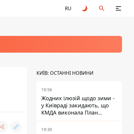
RU
КИЇВ: ОСТАННІ НОВИНИ
19:56
Жодних ілюзій щодо зими -
у Київраді закидають, що
КМДА виконала План
стійкості на 20%
19:30