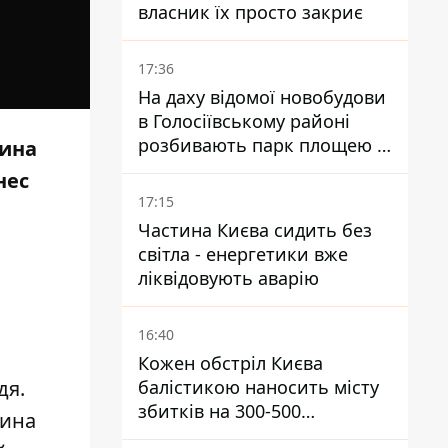
власник їх просто закриє
17:36
На даху відомої новобудови
в Голосіївському районі
розбивають парк площею в
чина
гектар
нес
17:15
Частина Києва сидить без
світла - енергетики вже
ліквідовують аварію
16:40
Кожен обстріл Києва
балістикою наносить місту
дя.
збитків на 300-500
чина
мільйонів - Петро