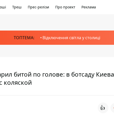
оші
Треш
Прес-релізи
Про проект
Реклама
ТОПТЕМА:
Відключення світла у столиці
арил битой по голове: в ботсаду Киева
с коляской
👍