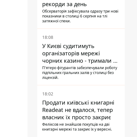
рекорди за день
Обсерваторія зафіксувала одразу три нові
показники в столиці 6 серпня на тлі
затяжної спеки.
18:08
У Києві судитимуть
організаторів мережі
чорних казино - тримали 39
закладів
П'ятеро фігурантів забезпечували роботу
підпільних гральних залів у столиці без
ліцензій.
18:02
Продати київські книгарні
Readeat не вдалося, тепер
власник їх просто закриє
Феліксов не знайшов покупців на дві
книгарні мережі та закриє їх у вересні.