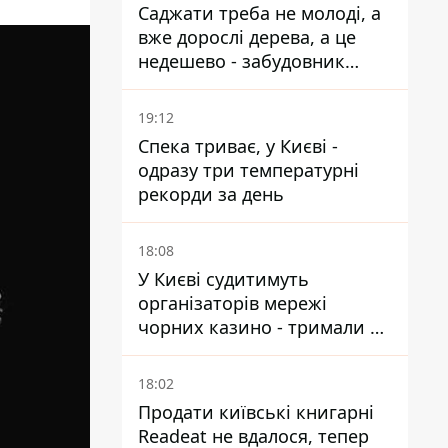
Саджати треба не молоді, а
вже дорослі дерева, а це
недешево - забудовник
Ніконов
19:12
Спека триває, у Києві -
одразу три температурні
рекорди за день
18:08
У Києві судитимуть
організаторів мережі
чорних казино - тримали 39
закладів
18:02
Продати київські книгарні
Readeat не вдалося, тепер