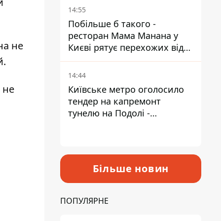
й
Пантелеєв
14:55
Побільше б такого -
ресторан Мама Манана у
на не
Києві рятує перехожих від
спеки
й.
14:44
 не
Київське метро оголосило
тендер на капремонт
тунелю на Подолі -
триватиме майже два роки
Більше новин
ПОПУЛЯРНЕ