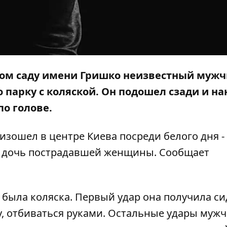
еском саду имени Гришко неизвестный муж
 парку с коляской. Он подошел сзади и на
по голове.
зошел в центре Киева посреди белого дня -
а дочь пострадавшей женщины. Сообщает
 была коляска. Первый удар она получила си
у, отбиваться руками. Остальные удары муж