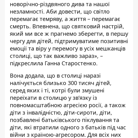
новорічно-різдвяного дива та нашої
незламності. Аби довести, що світло
перемагає темряву, а життя – перемагає
смерть. Впевнена, що святковий настрій,
який ми все ж прагнемо зберегти, в першу
чергу для дітей, підтримуватиме позитивні
емоції та віру у перемогу в усіх мешканців
столиці, що так важливо зараз», –
підкреслила Ганна Старостенко.
Вона додала, що в столиці наразі
налічується близько 300 тисяч дітей,
серед яких і ті, котрі були змушені
переїхати в столицю у зв’язку із
повномасштабною агресією росії, а також
діти з інвалідністю, діти-сироти, діти,
позбавлені батьківського піклування та
діти, які втратили одного з батьків під час
війни з країною-агресором. Для всіх них