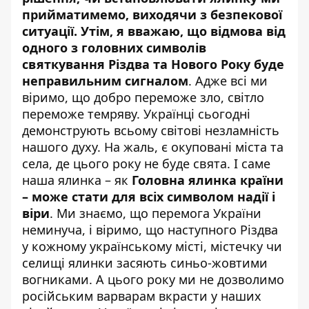
прийматимемо, виходячи з безпекової
ситуації. Утім, я вважаю, що відмова від
одного з головних символів
святкування Різдва та Нового Року буде
неправильним сигналом
. Адже всі ми
віримо, що добро переможе зло, світло
переможе темряву. Українці сьогодні
демонструють всьому світові незламність
нашого духу. На жаль, є окуповані міста та
села, де цього року не буде свята. І саме
наша ялинка – як
Головна ялинка країни
– може стати для всіх символом надії і
віри
. Ми знаємо, що перемога України
неминуча, і віримо, що наступного Різдва
у кожному українському місті, містечку чи
селищі ялинки засяють синьо-жовтими
вогниками. А цього року ми не дозволимо
російським варварам вкрасти у наших