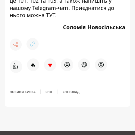
це 101, 102 та 103, а також напишіть у
нашому Telegram-чаті. Приєднатися до
нього можна
ТУТ
.
Соломія Новосільська
♥
🔥
😭
😆
😡
👍
НОВИНИ КИЄВА
СНІГ
СНЕГОПАД