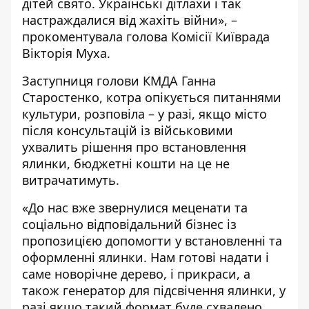
дітей свято. Українські дітлахи і так
настраждалися від жахіть війни», –
прокоментувала голова Комісії Київрада
Вікторія Муха.
Заступниця голови КМДА Ганна
Старостенко, котра опікується питаннями
культури, розповіла – у разі, якщо місто
після консультацій із військовими
ухвалить рішення про встановлення
ялинки, бюджетні кошти на це не
витрачатимуть.
«До нас вже звернулися меценати та
соціально відповідальний бізнес із
пропозицією допомогти у встановленні та
оформленні ялинки. Нам готові надати і
саме новорічне дерево, і прикраси, а
також генератор для підсвічення ялинки, у
разі якщо такий формат буде схвалено.