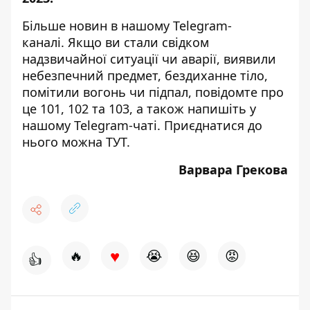
Більше новин в нашому
Telegram-
каналі
. Якщо ви стали свідком
надзвичайної ситуації чи аварії, виявили
небезпечний предмет, бездиханне тіло,
помітили вогонь чи підпал, повідомте про
це 101, 102 та 103, а також напишіть у
нашому Telegram-чаті. Приєднатися до
нього можна
ТУТ
.
Варвара Грекова
♥
🔥
😭
😆
😡
👍