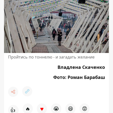
Пройтись по тоннелю - и загадать желание
Владлена Скаченко
Фото: Роман Барабаш
♥
🔥
😭
😆
😡
👍