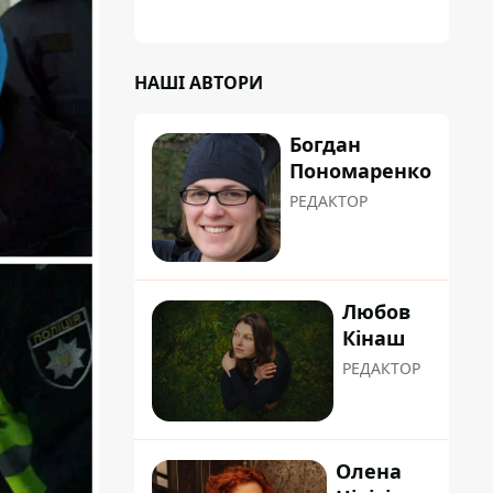
планували пізніше отримати "в
обслуговування" земельну ділянку
НАШІ АВТОРИ
Богдан
Пономаренко
РЕДАКТОР
Любов
Кінаш
РЕДАКТОР
Олена