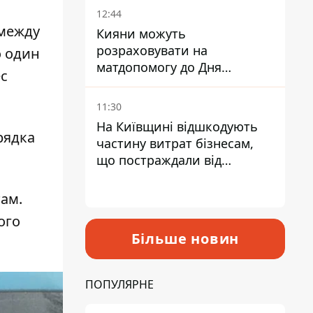
12:44
 между
Кияни можуть
розраховувати на
о один
матдопомогу до Дня
ес
незалежності - кому її
дадуть
11:30
На Київщині відшкодують
рядка
частину витрат бізнесам,
що постраждали від
прильотів ракет
там.
ого
Більше новин
ПОПУЛЯРНЕ