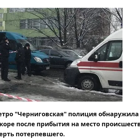
метро "Черниговская" полиция обнаружила
коре после прибытия на место происшест
мерть потерпевшего.