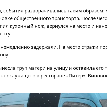
, события разворачивались таким образом:
новке общественного транспорта. После чег
упил кухонный нож, вернулся на место и нан
енту.
 немедленно задержали. На место стражи по
ппу.
несла труп матери на улицу
и оставила его 
еннослужащего в ресторане «Питер»
. Виновн