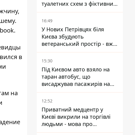
туалетних схем з фіктивним
жчину,
будинком
шему.
16:49
У Нових Петрівцях біля
book.
Києва збудують
ветеранський простір - вже
чевидцы
знайшли проєктанта
вился в
15:30
ми
Під Києвом авто взяло на
таран автобус, що
висаджував пасажирів на
зупинці - пасажирка в
там на
лікарні
12:52
и
Приватний медцентр у
Києві викрили на торгівлі
падение
людьми - мова про
сурогатне материнство