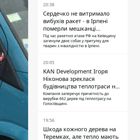
20:38
Сердечко не витримало
вибухів ракет - в Ірпені
померли мешканці
притулку для собак з
Під час ракетної атаки РФ на Київщину
загинули двоє собак у притулку для
інвалідністю
тварин з інвалідністю в Ірпені.
20:05
KAN Development Ігоря
Ніконова зреклася
будівництва теплотраси на
Теремках
Компанія заперечує причетність до
вирубки 662 дерев під теплотрасу на
Голосіївщині.
19:56
Шкода кожного дерева на
Теремках, але тепло мають