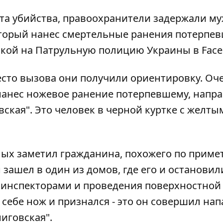
ста убийства, правоохранители задержали му
оторый нанес смертельные ранения потерпев
кой на Патрульную полицию Украины в Face
место вызова они получили ориентировку. О
нанес ножевое ранение потерпевшему, напра
вская". Это человек в черной куртке с желты
ых заметил гражданина, похожего по приме
ашел в один из домов, где его и остановил
 инспекторами и проведения поверхностной
и себе нож и признался - это он совершил на
иговская".