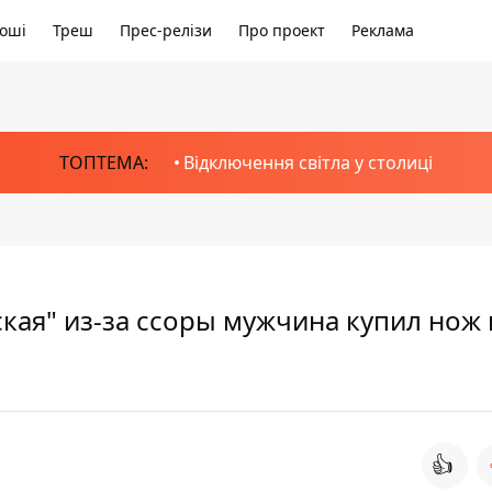
оші
Треш
Прес-релізи
Про проект
Реклама
ТОПТЕМА:
Відключення світла у столиці
кая" из-за ссоры мужчина купил нож 
👍