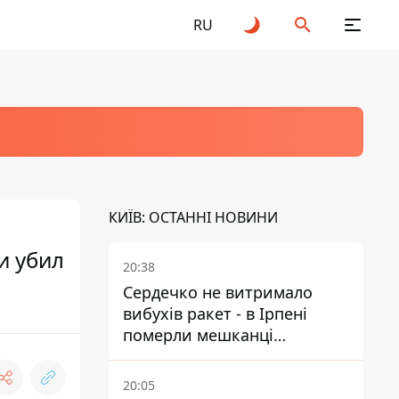
RU
КИЇВ: ОСТАННІ НОВИНИ
и убил
20:38
Сердечко не витримало
вибухів ракет - в Ірпені
померли мешканці
притулку для собак з
інвалідністю
20:05