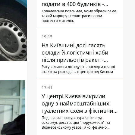
подати в 400 будинків -
депутатка Київради
Ковалевська пояснила, чому обрали саме
такий маршрут теплотраси попри
протести жителів.
19:15
На Київщині досі гасять
склади й логістичні хаби
після прильотів ракет -
ДСНС
Рятувальники ліквідують наслідки нічної
атаки на розподільчі центри під Києвом
17:41
У центрі Києва викрили
одну з наймасштабніших
туалетних схем з фіктивним
будинком
Подільська прокуратура через суд
оскаржує реєстрацію "нерухомості" на
Вознесенському узвозі, якої фізично
ніколи не існувало: під неї, ймовірно,