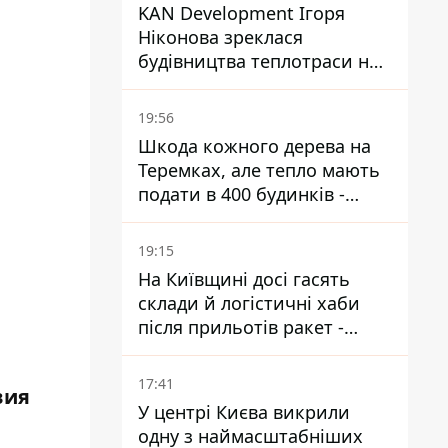
KAN Development Ігоря
Ніконова зреклася
будівництва теплотраси на
Теремках
19:56
Шкода кожного дерева на
Теремках, але тепло мають
подати в 400 будинків -
депутатка Київради
19:15
На Київщині досі гасять
склади й логістичні хаби
після прильотів ракет -
ДСНС
17:41
вия
У центрі Києва викрили
одну з наймасштабніших