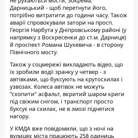
не рухаються мости, зокрема,
Дарницький - щоб перетнути його,
потрібно витратити до години часу. Також
аварії спровокували затори на просп.
Георгія Нарбута у Дніпровському районі (у
напрямку з Воскресенки до ст.м. Дарниця)
й проспект Романа Шухевича - в сторону
Північного мосту.
Також у соцмережі викладають відео, що
їх зробили водії зранку у четвер - з
автівками, що буксують на крутосхилах і
узвозах. Колеса автівок не можуть
"схопити" асфальт, вкритий шаром криги
під свіжим снігом, і транспорт просто
буксує на схилах, не в змозі піднятися
нагору.
У КМДА вже повідомили
, що з ночі на
вулицях міста працюють 258 одиниць