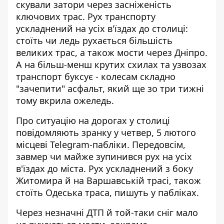
скували затори через засніженість
ключових трас. Рух транспорту
ускладнений на усіх в'їздах до столиці
:
стоїть чи ледь рухається більшість
великих трас, а також мости через Дніпро.
А на більш-менш крутих схилах та узвозах
транспорт буксує - колесам складно
"зачепити" асфальт, який ще зо три тижні
тому вкрила ожеледь.
Про ситуацію на дорогах у столиці
повідомляють зранку у четвер, 5 лютого
місцеві Telegram-пабліки. Передовсім,
завмер чи майже зупинився рух на усіх
в'їздах до міста. Рух ускладнений з боку
Житомира й на Варшавській трасі, також
стоїть Одеська траса, пишуть у пабліках.
Через незначні ДТП й той-таки сніг мало