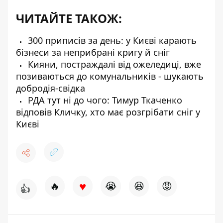
ЧИТАЙТЕ ТАКОЖ:
300 приписів за день: у Києві карають
бізнеси за неприбрані кригу й сніг
Кияни, постраждалі від ожеледиці, вже
позиваються до комунальників - шукають
добродія-свідка
РДА тут ні до чого: Тимур Ткаченко
відповів Кличку, хто має розгрібати сніг у
Києві
♥
🔥
😭
😆
😡
👍