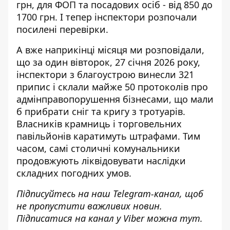
грн, для ФОП та посадових осіб - від 850 до
1700 грн. І тепер інспектори розпочали
посилені перевірки.
А вже наприкінці місяця ми розповідали,
що за один вівторок, 27 січня 2026 року,
інспектори з благоустрою
винесли 321
припис і склали майже 50 протоколів
про
адмінправопорушення бізнесами, що мали
б прибрати сніг та кригу з тротуарів.
Власників крамниць і торговельних
павільйонів каратимуть штрафами. Тим
часом, самі столичні комунальники
продовжують ліквідовувати наслідки
складних погодних умов.
Підписуйтесь на наш
Telegram-канал
, щоб
не пропустити важливих новин.
Підписатися на канал у Viber можна
тут
.