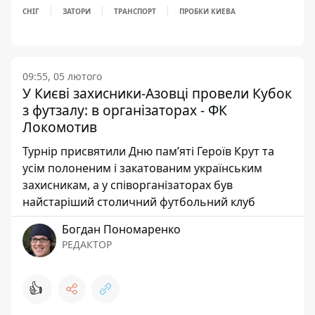
СНІГ
ЗАТОРИ
ТРАНСПОРТ
ПРОБКИ КИЕВА
09:55, 05 лютого
У Києві захисники-Азовці провели Кубок
з футзалу: в організаторах - ФК
Локомотив
Турнір присвятили Дню пам’яті Героїв Крут та
усім полоненим і закатованим українським
захисникам, а у співорганізаторах був
найстаріший столичний футбольний клуб
Богдан Пономаренко
РЕДАКТОР
👍