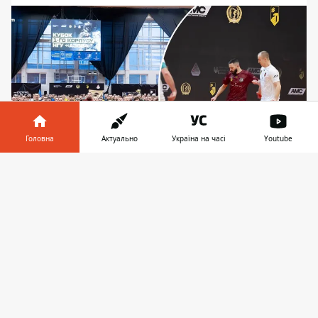
Головна
Актуально
Україна на часі
Youtube
Інформатор у
Завантажити
У змаганнях взяли участь 22 команди:
телефоні
👉
представники бойових підрозділів, різних родів
військ, силових структур та курсанти військових
ВНЗ. Фото: пресслужба ФК "Локомотив"
29–30 січня 2026 року у Києві відбулися
змагання за Кубок 1-го корпусу Нацгвардії
"Азов" з футзалу. Турнір
присвятили Дню
пам’яті Героїв Крут
, а також усім