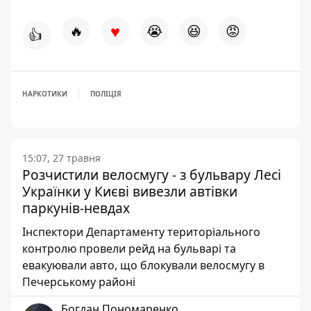
♥
🔥
😭
😆
😡
👍
НАРКОТИКИ
ПОЛІЦІЯ
15:07, 27 травня
Розчистили велосмугу - з бульвару Лесі
Українки у Києві вивезли автівки
паркунів-невдах
Інспектори Департаменту територіального
контролю провели рейд на бульварі та
евакуювали авто, що блокували велосмугу в
Печерському районі
Богдан Пономаренко