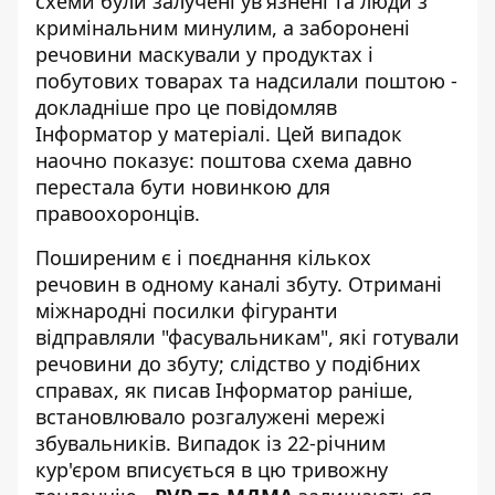
схеми були залучені ув'язнені та люди з
кримінальним минулим, а заборонені
речовини маскували у продуктах і
побутових товарах та надсилали поштою -
докладніше про це
повідомляв
Інформатор
у матеріалі. Цей випадок
наочно показує: поштова схема давно
перестала бути новинкою для
правоохоронців.
Поширеним є і поєднання кількох
речовин в одному каналі збуту. Отримані
міжнародні посилки фігуранти
відправляли "фасувальникам", які готували
речовини до збуту; слідство у подібних
справах, як
писав Інформатор
раніше,
встановлювало розгалужені мережі
збувальників. Випадок із 22-річним
кур'єром вписується в цю тривожну