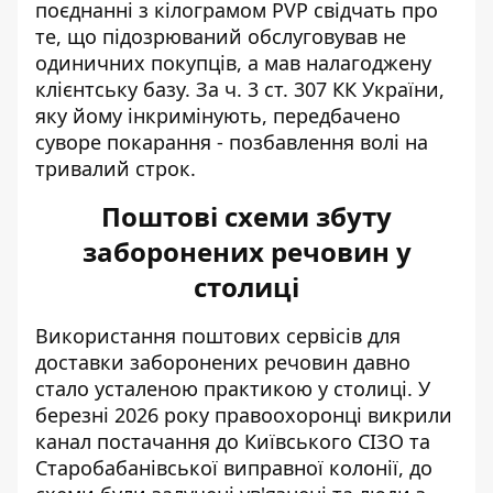
поєднанні з кілограмом PVP свідчать про
те, що підозрюваний обслуговував не
одиничних покупців, а мав налагоджену
клієнтську базу. За ч. 3 ст. 307 КК України,
яку йому інкримінують, передбачено
суворе покарання - позбавлення волі на
тривалий строк.
Поштові схеми збуту
заборонених речовин у
столиці
Використання поштових сервісів для
доставки заборонених речовин давно
стало усталеною практикою у столиці. У
березні 2026 року правоохоронці викрили
канал постачання до Київського СІЗО та
Старобабанівської виправної колонії, до