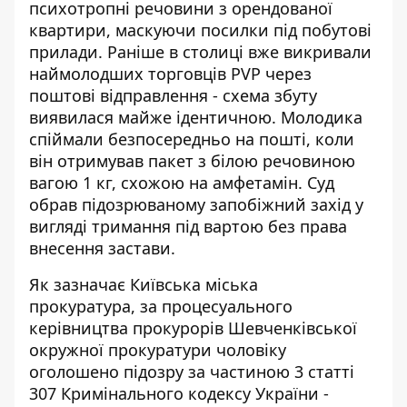
психотропні речовини з орендованої
квартири, маскуючи посилки під побутові
прилади. Раніше в столиці вже викривали
наймолодших торговців PVP через
поштові відправлення
- схема збуту
виявилася майже ідентичною. Молодика
спіймали безпосередньо на пошті, коли
він отримував пакет з білою речовиною
вагою 1 кг, схожою на амфетамін. Суд
обрав підозрюваному запобіжний захід у
вигляді тримання під вартою без права
внесення застави.
Як зазначає
Київська міська
прокуратура,
за процесуального
керівництва прокурорів Шевченківської
окружної прокуратури чоловіку
оголошено підозру за частиною 3 статті
307 Кримінального кодексу України -