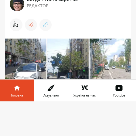
РЕДАКТОР
👍
Головна
Актуально
Україна на часі
Youtube
Інформатор у
Завантажити
Паркуни на велосмузі бульвару Лесі Українки
телефоні
👉
поплатились за легковажність. Фото: Facebook
Департамент територіального контролю КМДА