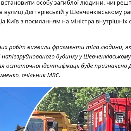
 встановити особу загиблої людини, чиї реш
 вулиці Дегтярівській у Шевченківському ра
іа Київ
з посиланням на міністра внутрішніх 
них робіт виявили фрагменти тіла людини, як
апівзруйнованого будинку у Шевченківському 
ля остаточної ідентифікації буде призначено 
именко, очільник МВС.