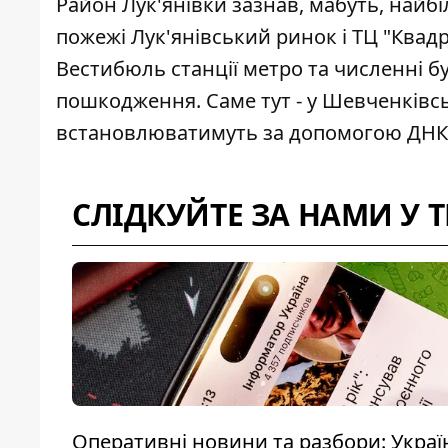
Район Лук'янівки зазнав, мабуть, найбі
пожежі
Лук'янівський ринок і ТЦ "Квад
Вестибюль станції метро та численні б
пошкодження. Саме тут - у Шевченківсь
встановлюватимуть за допомогою ДНК-
СЛІДКУЙТЕ ЗА НАМИ У 
Оперативні новини та разбори: Україна