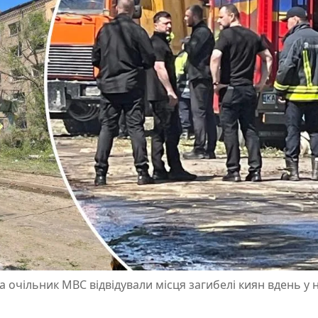
 очільник МВС відвідували місця загибелі киян вдень у н