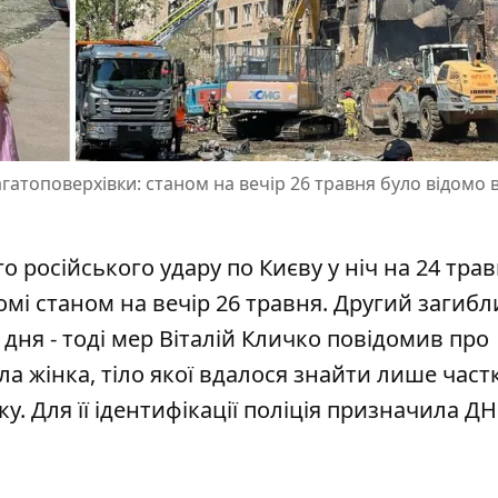
 багатоповерхівки: станом на вечір 26 травня було відомо
о російського удару по Києву у ніч на 24 тра
домі станом на вечір 26 травня.
Другий загибл
 дня - тоді мер Віталій Кличко повідомив про
ла жінка, тіло якої вдалося знайти лише частк
у. Для її ідентифікації поліція призначила ДН