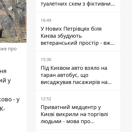
туалетних схем з фіктивним
будинком
16:49
У Нових Петрівцях біля
Києва збудують
ветеранський простір - вже
 вже про
знайшли проєктанта
15:30
Під Києвом авто взяло на
вня
таран автобус, що
ий у
висаджував пасажирів на
зупинці - пасажирка в
лікарні
ово - у
12:52
Приватний медцентр у
К-
Києві викрили на торгівлі
людьми - мова про
сурогатне материнство