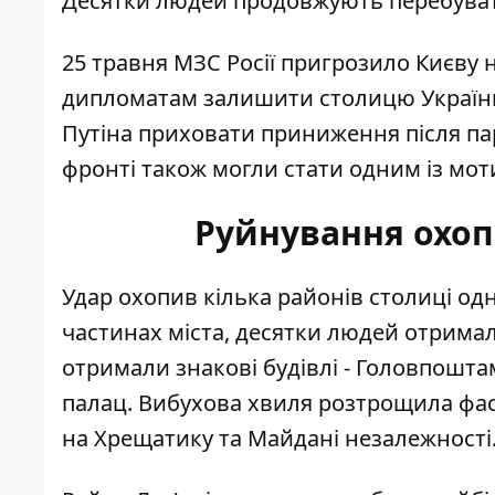
Десятки людей продовжують перебувати 
25 травня МЗС Росії пригрозило Києв
дипломатам залишити столицю України. 
Путіна приховати приниження після пара
фронті також могли стати одним із моти
Руйнування охоп
Удар охопив кілька районів столиці од
частинах міста, десятки людей отримал
отримали знакові будівлі
- Головпоштам
палац. Вибухова хвиля розтрощила фа
на Хрещатику та Майдані незалежності