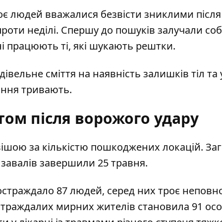
оє людей вважалися безвісти зниклими після
проти неділі. Спершу до пошуків залучали соб
 працюють ті, які шукають рештки.
івельне сміття на наявність залишків тіл та 
ання тривають.
том після ворожого удару
вішою за кількістю пошкоджених локацій. За
р завалів завершили 25 травня.
остраждало 87 людей, серед них троє неповно
остраждалих мирних жителів становила 91 осо