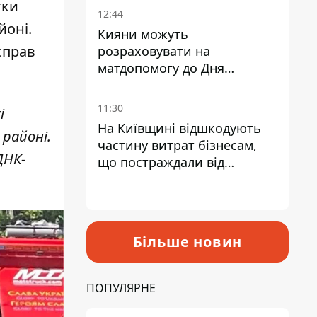
тки
12:44
йоні.
Кияни можуть
справ
розраховувати на
матдопомогу до Дня
незалежності - кому її
дадуть
11:30
і
На Київщині відшкодують
районі.
частину витрат бізнесам,
ДНК-
що постраждали від
прильотів ракет
Більше новин
ПОПУЛЯРНЕ