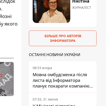
аслідок
Нікітіна
ЖУРНАЛІСТ
.
йозні
бу якого
БІЛЬШЕ ПРО АВТОРІВ
ІНФОРМАТОРА
ОСТАННІ НОВИНИ УКРАЇНИ
08:53 вчора
Мовна омбудсменка після
листа від Інформатора
планує покарати компанію-
підрядника ПриватБанку
07:33, 31 липня