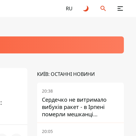
RU
КИЇВ: ОСТАННІ НОВИНИ
20:38
Сердечко не витримало
:
вибухів ракет - в Ірпені
померли мешканці
притулку для собак з
інвалідністю
20:05