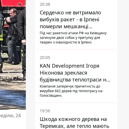
20:38
Сердечко не витримало
вибухів ракет - в Ірпені
померли мешканці
притулку для собак з
Під час ракетної атаки РФ на Київщину
загинули двоє собак у притулку для
інвалідністю
тварин з інвалідністю в Ірпені.
20:05
KAN Development Ігоря
Ніконова зреклася
будівництва теплотраси на
Теремках
Компанія заперечує причетність до
вирубки 662 дерев під теплотрасу на
Голосіївщині.
19:56
еділю, 24
Шкода кожного дерева на
Теремках, але тепло мають