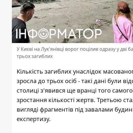
У Києві на Лук'янівці ворог поцілив одразу у дві
трьох загиблих
Кількість загиблих унаслідок масованог
зросла до трьох осіб - такі дані були ві
столиці
з'явився ще вранці того самого
зростання кількості жертв. Третьою ста
вигляді фрагментів під завалами будинк
експертизу.