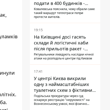
подати в 400 будинків -
депутатка Київради
Ковалевська пояснила, чому обрали саме
такий маршрут теплотраси попри
ак,
протести жителів.
19:15
уламків
На Київщині досі гасять
склади й логістичні хаби
після прильотів ракет -
ДСНС
Рятувальники ліквідують наслідки нічної
атаки на розподільчі центри під Києвом
17:41
гинули
У центрі Києва викрили
одну з наймасштабніших
туалетних схем з фіктивним
літніх.
будинком
Подільська прокуратура через суд
оскаржує реєстрацію "нерухомості" на
ба.
Вознесенському узвозі, якої фізично
ніколи не існувало: під неї, ймовірно,