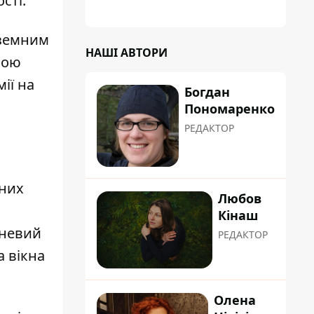
сті.
планували пізніше отримати "в
обслуговування" земельну ділянку
оземним
НАШІ АВТОРИ
бою
ії на
Богдан
Пономаренко
РЕДАКТОР
зних
Любов
Кінаш
тневий
РЕДАКТОР
 вікна
Олена