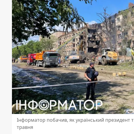
Інформатор побачив, як український президент та
травня