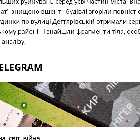
льших руйнувань серед усіх частин міста. Вн
рат"
знищено вщент - будівлі згоріли повністю
удинки по вулиці Дегтярівській отримали сер
кому районі - і знайшли фрагменти тіла, осо
аналізу.
TELEGRAM
, світ, війна