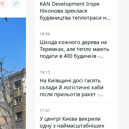
KAN Development Ігоря
Ніконова зреклася
будівництва теплотраси на
Теремках
19:56
Шкода кожного дерева на
Теремках, але тепло мають
подати в 400 будинків -
депутатка Київради
19:15
На Київщині досі гасять
склади й логістичні хаби
після прильотів ракет -
ДСНС
17:41
У центрі Києва викрили
одну з наймасштабніших