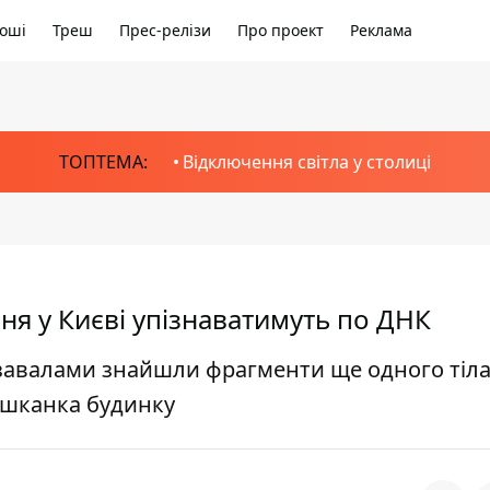
оші
Треш
Прес-релізи
Про проект
Реклама
ТОПТЕМА:
Відключення світла у столиці
вня у Києві упізнаватимуть по ДНК
 завалами знайшли фрагменти ще одного тіла
ешканка будинку