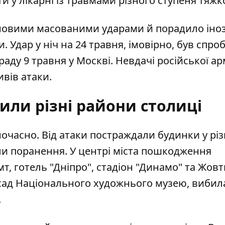
у лікарні із травмами різного ступеня тяжко
у новими масованими ударами й порадило ін
Удар у ніч на 24 травня, імовірно, був спро
ду 9 травня у Москві. Невдачі російської арм
вів атаки.
или різні райони столиці
ночасно. Від атаки постраждали будинки у рі
и поранення. У центрі міста
пошкодження
т, готель "Дніпро", стадіон "Динамо" та Жов
сад Національного художнього музею, вибила
.