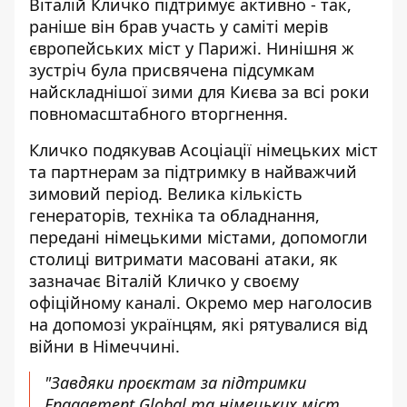
Віталій Кличко підтримує активно - так,
раніше він брав участь у
саміті мерів
європейських міст
у Парижі. Нинішня ж
зустріч була присвячена підсумкам
найскладнішої зими для Києва за всі роки
повномасштабного вторгнення.
Кличко подякував Асоціації німецьких міст
та партнерам за підтримку в найважчий
зимовий період. Велика кількість
генераторів, техніка та обладнання,
передані німецькими містами, допомогли
столиці витримати масовані атаки, як
зазначає
Віталій Кличко у своєму
офіційному каналі
. Окремо мер наголосив
на допомозі українцям, які рятувалися від
війни в Німеччині.
"Завдяки проєктам за підтримки
Engagement Global та німецьких міст