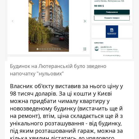
Будинок на Лютеранській було зведено
напочатку "нульових"
Власник об'єкту виставив за нього ціну у
98 тисяч доларів. За ці кошти у Києві
можна придбати чималу квартиру у
новозведеному будинку (вистачить ще й
на ремонт), втім, ціна складається ще й з
унікального розташування - від будинку,
під яким розташований гараж, можна за
кілька хвилин дістатись до урядового