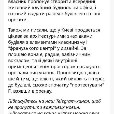
власник пропонує створити всередині
житловий клубний будинок чи офіси, і
готовий віддати разом з будівлею готові
проєкти.
Також ми писали, що у Києві продається
цікава за архітектурними знахідками
будівля
з елементами класицизму і
"франузького кантрі" у дизайні. За
площею вона є, радше, залізничним
вокзалом, та й деякі внутрішні
приміщення своїм простором нагадують
про зали очікування. Пропозиція цікава
ще й тим, що клієнт, який виявить інтерес
до будівлі, сможе спочатку "протестувати"
її, взявши в оренду.
Підписуйтесь на наш
Telegram-канал
, щоб
не пропустити важливих новин.
Підписатися на канал у Viber можна
тут
.