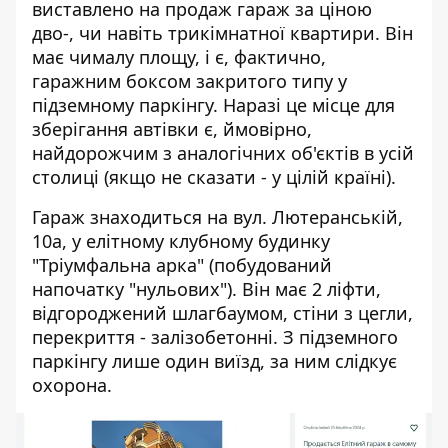
виставлено на продаж гараж за ціною
дво-, чи навіть трикімнатної квартири.
Він
має чималу площу
, і є, фактично,
гаражним боксом закритого типу у
підземному паркінгу. Наразі це місце для
зберігання автівки є, ймовірно,
найдорожчим з аналогічних об'єктів в усій
столиці (якщо не сказати - у цілій країні).
Гараж знаходиться на вул. Лютеранській,
10а, у елітному клубному будинку
"Тріумфальна арка" (побудований
напочатку "нульових"). Він має 2 ліфти,
відгороджений шлагбаумом, стіни з цегли,
перекриття - залізобетонні. З підземного
паркінгу лише один виїзд, за ним слідкує
охорона.