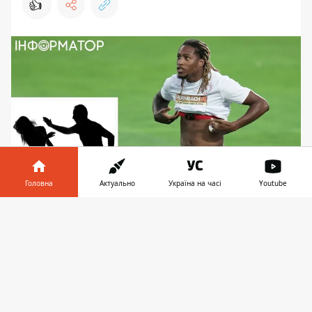
👍
Головна
Актуально
Україна на часі
Youtube
Жерсон Родрігес отримав покарання за злочин
Інформатор у
Завантажити
телефоні
👉
Жерсон Родрігес отримав 18 місяців
умовного терміну за домашнє насильство.
Також футболіст має заплатити штраф та
компенсацію потерпілій. А от колишній
президент Федерації футболу Іспанії
Луїс