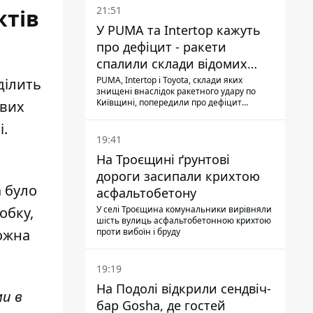
21:51
ктів
У PUMA та Intertop кажуть
про дефіцит - ракети
спалили склади відомих
брендів
PUMA, Intertop і Toyota, склади яких
ділить
знищені внаслідок ракетного удару по
Київщині, попередили про дефіцит
ових
товарів
і.
19:41
На Троєщині ґрунтові
дороги засипали крихтою
а було
асфальтобетону
У селі Троєщина комунальники вирівняли
обку,
шість вулиць асфальтобетонною крихтою
проти вибоїн і бруду
можна
19:19
На Подолі відкрили сендвіч-
ми в
бар Gosha, де гостей