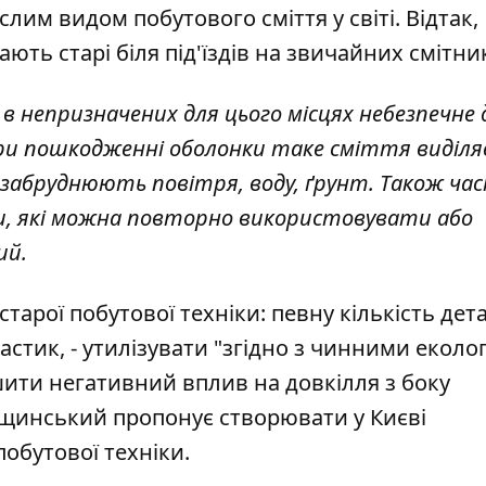
ослим видом
побутового сміття у світі. Відтак,
ть старі біля під'їздів на звичайних смітни
в непризначених для цього місцях небезпечне 
ри пошкодженні оболонки таке сміття виділя
і забруднюють повітря, воду, ґрунт. Також ча
и, які можна повторно використовувати або
ий.
старої побутової техніки: певну кількість дет
астик, - утилізувати "згідно з чинними екол
ити негативний вплив на довкілля з боку
Кущинський пропонує створювати у Києві
обутової техніки.