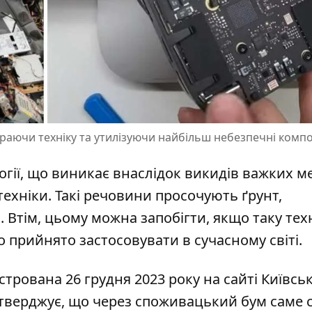
ираючи техніку та утилізуючи найбільш небезпечні комп
гії
, що виникає внаслідок викидів важких ме
техніки. Такі речовини просочують ґрунт,
. Втім, цьому можна запобігти, якщо таку тех
о прийнято застосовувати в сучасному світі.
стрована 26 грудня 2023 року на сайті Київськ
 стверджує, що через споживацький бум саме 