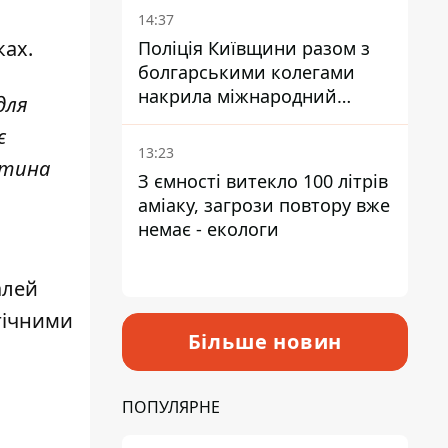
14:37
ках.
Поліція Київщини разом з
болгарськими колегами
накрила міжнародний
для
наркосиндикат
є
13:23
стина
З ємності витекло 100 літрів
аміаку, загрози повтору вже
немає - екологи
алей
огічними
Більше новин
ПОПУЛЯРНЕ