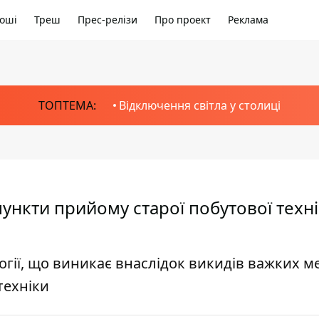
оші
Треш
Прес-релізи
Про проект
Реклама
ТОПТЕМА:
Відключення світла у столиці
ункти прийому старої побутової техні
гії, що виникає внаслідок викидів важких ме
техніки