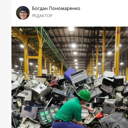
Богдан Пономаренко
РЕДАКТОР