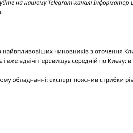
куйте на нашому Telegram-каналі
Інформатор L
т
.
 з найвпливовіших чиновників з оточення Кл
є і вже вдвічі перевищує середній по Києву: в
ому обладнанні: експерт пояснив стрибки рі