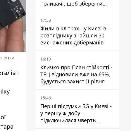
поливачі, щоб зберегти
рейки від деформації
17:33
Жили в клітках - у Києві в
розпліднику знайшли 30
виснажених доберманів
оненти
16:19
Кличко про План стійкості -
талів і
ТЕЦ відновили вже на 65%,
будується захист ІІ рівня
ніку
15:46
Перші підсумки 5G у Києві -
у першу ж добу
ої
підключилася чверть
стара
мільйона абонентів