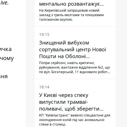
ive
.
ментально розвантажує
акула
На Кирилівській запрацював новий
заклад з гриль-мелтами та плюшевим
талісманом-акулою.
19:15
Знищений вибухом
ичка
сортувальний центр Нової
Пошти на Оболоні
 чому
запрацював - видають
Попри серйозні, навіть критичні,
руйнування, вантажне відділення №2, що
посилки
по вул. Богатирській, 11 відновило роботу:
вня
співробітники сортують поштові
відправлення й видають їх адресатам
18:14
У Києві через спеку
випустили трамваї-
поливачі, щоб зберегти
рейки від деформації
КП "Київпастранс" вивело спецвагони для
охолодження колій під час аномальної
спеки в столиці.