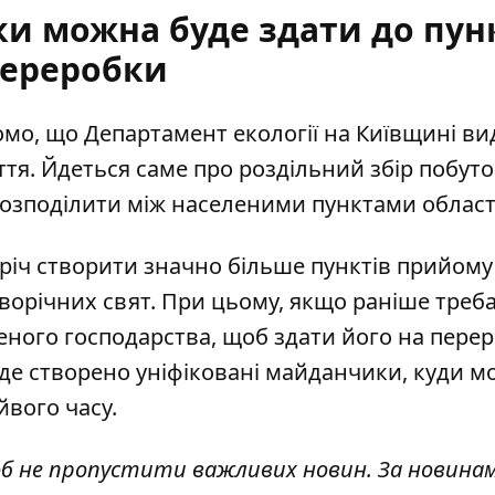
ки можна буде здати до пун
ереробки
домо, що Департамент екології на Київщині ви
ття. Йдеться саме про
роздільний збір побут
розподілити між населеними пунктами област
річ
створити значно більше пунктів прийому
оворічних свят. При цьому, якщо раніше треб
леного господарства, щоб здати його на перер
буде створено уніфіковані майданчики, куди 
йвого часу.
об не пропустити важливих новин. За новина