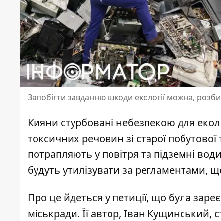
Запобігти завданню шкоди екології можна, розб
Кияни
стурбовані небезпекою для еколо
токсичних речовин зі старої побутової 
потрапляють у повітря та підземні води
будуть утилізувати за регламентами, щ
Про це йдеться у петиції, що була зареє
міськради. Її автор, Іван Кущинський,