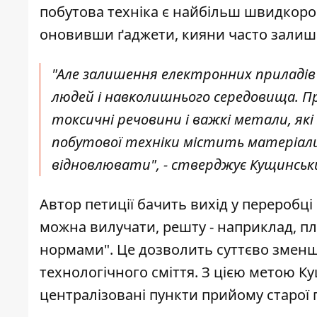
побутова техніка
є найбільш швидкор
оновивши ґаджети, кияни часто залишаю
"Але залишення електронних приладів 
людей і навколишнього середовища. П
токсичні речовини і важкі метали, як
побутової техніки містить матеріал
відновлювати", - стверджує Кущинськ
Автор петиції бачить вихід у переробці 
можна вилучати, решту - наприклад, пл
нормами". Це дозволить суттєво зменш
технологічного сміття. З цією метою 
централізовані пункти прийому старої п