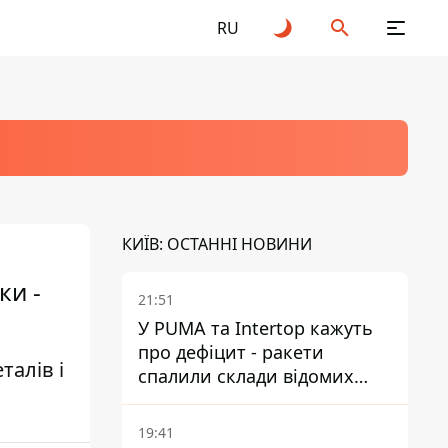
RU
КИЇВ: ОСТАННІ НОВИНИ
ки -
21:51
У PUMA та Intertop кажуть
про дефіцит - ракети
талів і
спалили склади відомих
брендів
19:41