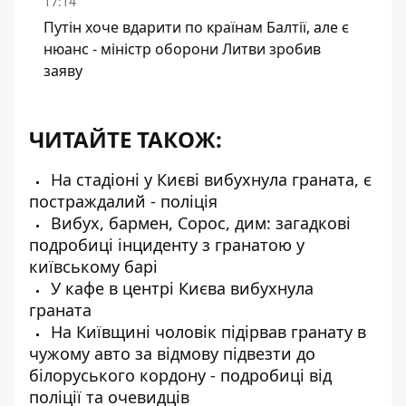
17:14
Путін хоче вдарити по країнам Балтії, але є
нюанс - міністр оборони Литви зробив
заяву
ЧИТАЙТЕ ТАКОЖ:
На стадіоні у Києві вибухнула граната, є
постраждалий - поліція
Вибух, бармен, Сорос, дим: загадкові
подробиці інциденту з гранатою у
київському барі
У кафе в центрі Києва вибухнула
граната
На Київщині чоловік підірвав гранату в
чужому авто за відмову підвезти до
білоруського кордону - подробиці від
поліції та очевидців