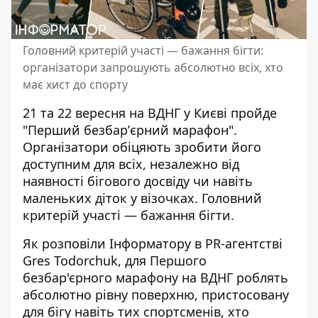
Головний критерій участі — бажання бігти:
організатори запрошують абсолютно всіх, хто
має хист до спорту
21 та 22 вересня на ВДНГ у Києві пройде
"Перший безбарʼєрний марафон".
Організатори обіцяють зробити його
доступним для всіх
, незалежно від
наявності бігового досвіду чи навіть
маленьких діток у візочках. Головний
критерій участі — бажання бігти.
Як розповіли Інформатору в
PR-агентстві
Gres Todorchuk
, для Першого
безбар'єрного марафону на ВДНГ роблять
абсолютно рівну поверхню, пристосовану
для бігу навіть тих спортсменів, хто