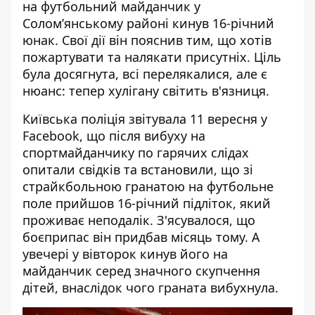
на футбольний майданчик у
Солом’янському районі
кинув 16-річний
юнак. Свої дії він пояснив тим, що хотів
пожартувати та налякати присутніх. Ціль
була досягнута, всі перелякалися, але є
нюанс: тепер хулігану світить в'язниця.
Київська поліція звітувала 11 вересня у
Facebook, що після вибуху на
спортмайданчику по гарячих слідах
опитали свідків та встановили, що зі
страйкбольною гранатою на футбольне
поле
прийшов 16-річний підліток
, який
проживає неподалік. З'ясувалося, що
боєприпас він придбав місяць тому. А
увечері у вівторок кинув його на
майданчик серед значного скупчення
дітей, внаслідок чого граната вибухнула.