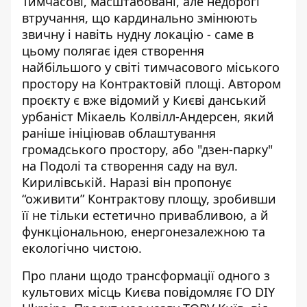
Тимчасові, масштабовані, але недорогі
втручання, що кардинально змінюють
звичну і навіть нудну локацію - саме в
цьому полягає ідея створення
найбільшого у світі тимчасового міського
простору на Контрактовій площі. Автором
проєкту є вже відомий у Києві данський
урбаніст Мікаель Колвілл-Андерсен, який
раніше ініціював облаштування
громадського простору, або
"дзен-парку"
на Подолі
та створення саду на вул.
Кирилівській. Наразі він пропонує
“оживити” Контрактову площу, зробивши
її не тільки естетично привабливою, а й
функціональною, енергонезалежною та
екологічно чистою.
Про плани щодо трансформації одного з
культових місць Києва
повідомляє ГО DIY