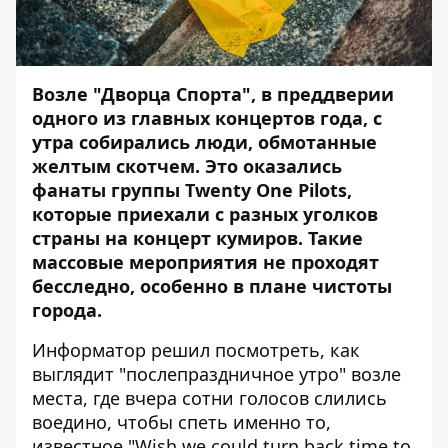
Возле "Дворца Спорта", в преддверии
одного из главных концертов года
, с
утра собирались
люди, обмотанные
желтым скотчем
. Это оказались
фанаты группы
Twenty One Pilots
,
которые приехали с разных уголков
страны на концерт кумиров. Такие
массовые мероприятия не проходят
бесследно, особенно в плане чистоты
города.
Информатор
решил посмотреть, как
выглядит "послепраздничное утро" возле
места, где вчера сотни голосов слились
воедино, чтобы спеть именно то,
известное "Wish we could turn back time to