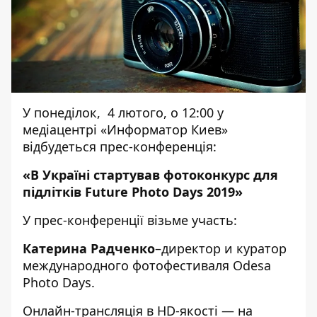
У понеділок, 4 лютого, о 12:00 у
медіацентрі «Информатор Киев»
відбудеться прес-конференція:
«В Україні стартував фотоконкурс для
підлітків Future Photo Days 2019
»
У прес-конференції візьме участь:
Катерина Радченко
–директор и куратор
международного фотофестиваля Odesa
Photo Days.
Онлайн-трансляція в HD-якості — на