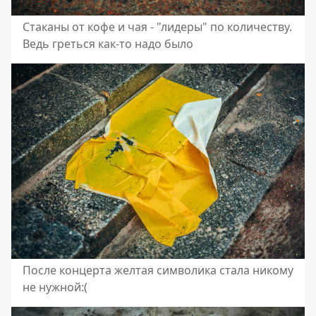
Стаканы от кофе и чая - "лидеры" по количеству.
Ведь греться как-то надо было
После концерта желтая символика стала никому
не нужной:(