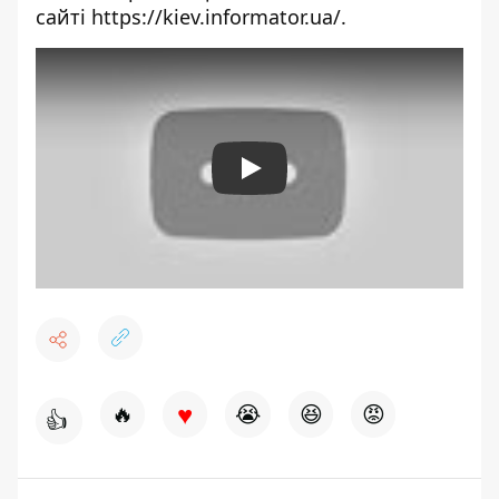
сайті
https://kiev.informator.ua/
.
Play
♥
🔥
😭
😆
😡
👍