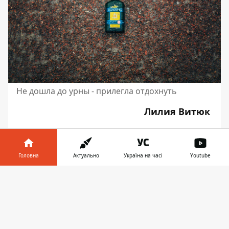
Не дошла до урны - прилегла отдохнуть
Лилия Витюк
Фото: Сергей Бумер
Головна
Актуально
Україна на часі
Youtube
Інформатор у
Завантажити
телефоні
👉
♥
🔥
😭
😆
😡
👍