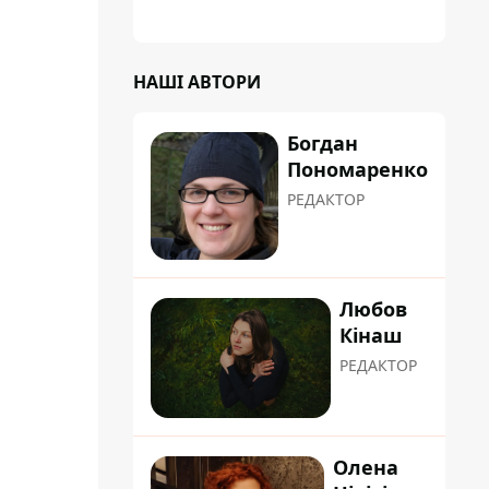
планували пізніше отримати "в
обслуговування" земельну ділянку
НАШІ АВТОРИ
Богдан
Пономаренко
РЕДАКТОР
Любов
Кінаш
РЕДАКТОР
и
Олена