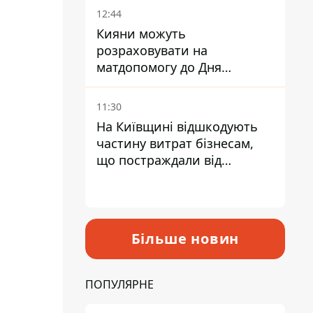
12:44
Кияни можуть
розраховувати на
матдопомогу до Дня
незалежності - кому її
дадуть
11:30
На Київщині відшкодують
частину витрат бізнесам,
що постраждали від
прильотів ракет
Більше новин
ПОПУЛЯРНЕ