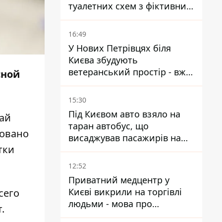
туалетних схем з фіктивним
будинком
16:49
У Нових Петрівцях біля
Києва збудують
ветеранський простір - вже
сной
знайшли проєктанта
15:30
Під Києвом авто взяло на
чай
таран автобус, що
ровано
висаджував пасажирів на
тки
зупинці - пасажирка в
лікарні
12:52
Приватний медцентр у
Києві викрили на торгівлі
сего
людьми - мова про
.
сурогатне материнство