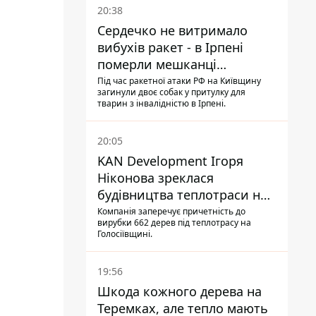
20:38
Сердечко не витримало
вибухів ракет - в Ірпені
померли мешканці
притулку для собак з
Під час ракетної атаки РФ на Київщину
загинули двоє собак у притулку для
інвалідністю
тварин з інвалідністю в Ірпені.
20:05
KAN Development Ігоря
Ніконова зреклася
будівництва теплотраси на
Теремках
Компанія заперечує причетність до
вирубки 662 дерев під теплотрасу на
Голосіївщині.
19:56
Шкода кожного дерева на
Теремках, але тепло мають