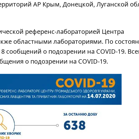
рриторий АР Крым, Донецкой, Луганской об
ической референс-лабораторией Центра
акже областными лабораториями. По состоя
18 сообщений о подозрении на COVID-19. Все
общения о подозрении на COVID-19.