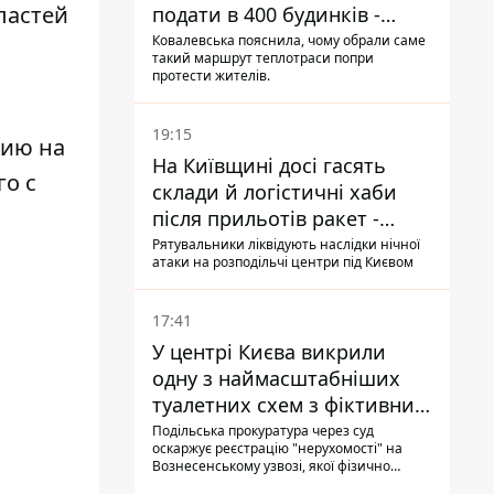
ластей
подати в 400 будинків -
депутатка Київради
Ковалевська пояснила, чому обрали саме
такий маршрут теплотраси попри
протести жителів.
19:15
нию на
На Київщині досі гасять
го с
склади й логістичні хаби
після прильотів ракет -
ДСНС
Рятувальники ліквідують наслідки нічної
атаки на розподільчі центри під Києвом
17:41
У центрі Києва викрили
одну з наймасштабніших
туалетних схем з фіктивним
будинком
Подільська прокуратура через суд
оскаржує реєстрацію "нерухомості" на
Вознесенському узвозі, якої фізично
ніколи не існувало: під неї, ймовірно,