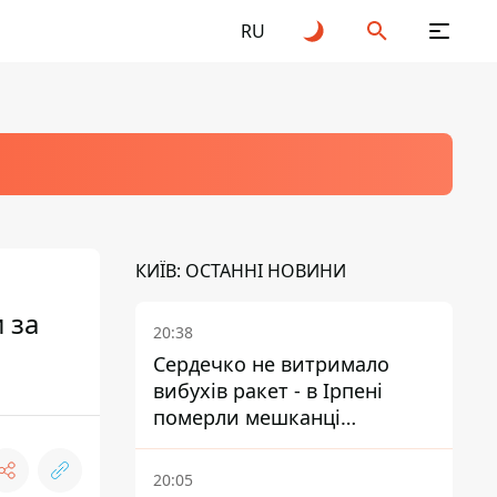
RU
КИЇВ: ОСТАННІ НОВИНИ
 за
20:38
Сердечко не витримало
вибухів ракет - в Ірпені
померли мешканці
притулку для собак з
інвалідністю
20:05