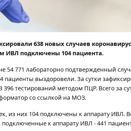
ксировали 638 ​​новых случаев коронавиру
ам ИВЛ подключены 104 пациента.
аине 54 771 лабораторно подтвержденный слу
154 пациенты выздоровели. За сутки зафикси
13 396 тестирований методом ПЦР. Всего за су
форматор
со ссылкой на МОЗ.
к, из них 104 подключены к аппарату ИВЛ. В
 подключенные к аппарату ИВЛ - 441 пациент