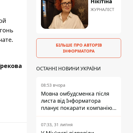
Нікітіна
ЖУРНАЛІСТ
ой
огонь
чате.
БІЛЬШЕ ПРО АВТОРІВ
ІНФОРМАТОРА
Грекова
ОСТАННІ НОВИНИ УКРАЇНИ
08:53 вчора
Мовна омбудсменка після
листа від Інформатора
планує покарати компанію-
підрядника ПриватБанку
07:33, 31 липня