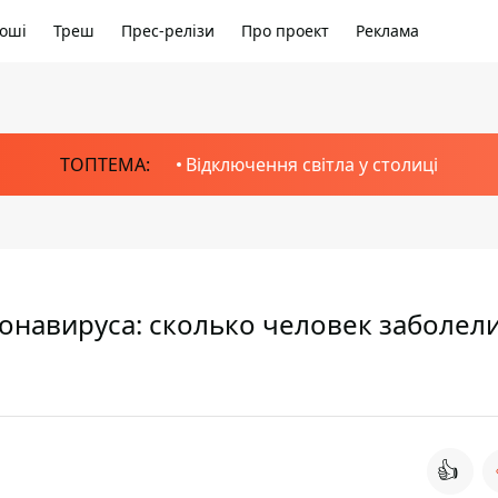
оші
Треш
Прес-релізи
Про проект
Реклама
ТОПТЕМА:
Відключення світла у столиці
ронавируса: сколько человек заболели
👍