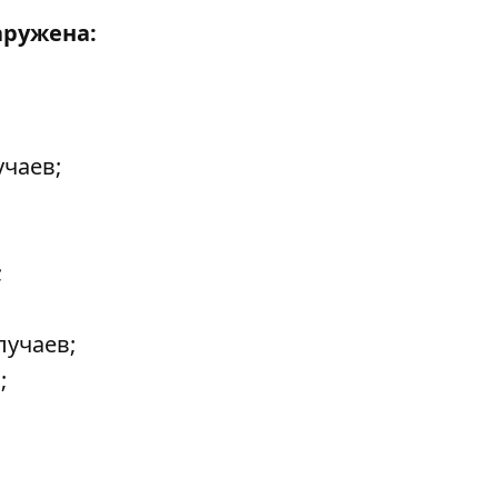
аружена:
учаев;
;
лучаев;
;