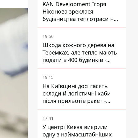
KAN Development Ігоря
Ніконова зреклася
будівництва теплотраси на
Теремках
19:56
Шкода кожного дерева на
Теремках, але тепло мають
подати в 400 будинків -
депутатка Київради
19:15
На Київщині досі гасять
склади й логістичні хаби
після прильотів ракет -
ДСНС
17:41
У центрі Києва викрили
одну з наймасштабніших