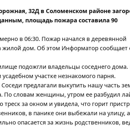
орожная, 32Д в Соломенском районе загор
данным, площадь пожара составила 90
мерно в 06:30. Пожар начался в деревянной
а жилой дом. Об этом
Информатор
сообщает 
илище подожгли владельцы соседнего дома. 
 усадебном участке незнакомого парня.
 Соседи предлагали выкупить нашу часть зе
а. По словам женщины, утром ее разбудил ла
 треск за окном и увидела, что горит пристр
нников, в панике они выбежали на улицу, а
льно опасается за жизнь родственников, ве