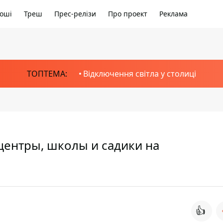
оші
Треш
Прес-релізи
Про проект
Реклама
ТОПТЕМА:
Відключення світла у столиці
центры, школы и садики на
👍