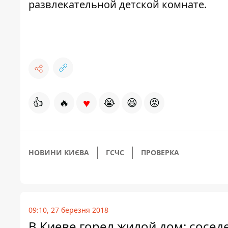
развлекательной детской комнате.
♥
👍
🔥
😭
😆
😡
НОВИНИ КИЄВА
ГСЧС
ПРОВЕРКА
09:10, 27 березня 2018
В Киеве горел жилой дом: сосед