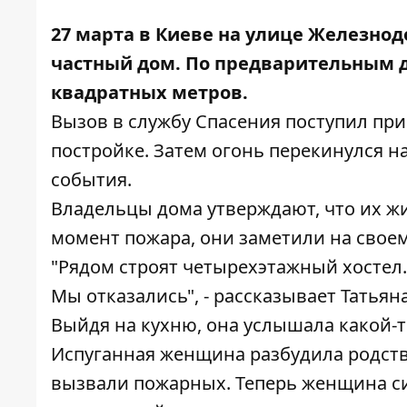
27 марта в Киеве на улице Железнод
частный дом. По предварительным 
квадратных метров.
Вызов в службу Спасения поступил при
постройке. Затем огонь перекинулся н
события.
Владельцы дома утверждают, что их ж
момент пожара, они заметили на своем
"Рядом строят четырехэтажный хостел.
Мы отказались", - рассказывает Татьян
Выйдя на кухню, она услышала какой-то
Испуганная женщина разбудила родстве
вызвали пожарных. Теперь женщина си