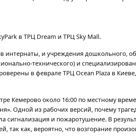
Park в ТРЦ Dream и ТРЦ Sky Mall.
 в интернаты, и учреждения дошкольного, о
сионально-технического) и специализирова
оверены в феврале ТРЦ Ocean Plaza в Киеве,
нтре Кемерово около 16:00 по местному време
шня». Одной из рабочих версий, почему траге
ала сигнализация и пожаротушение. В резуль
ей
, так как, вероятно, что возгорание произ