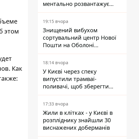
ментально розвантажує
акула
бъеме
19:15 вчора
Знищений вибухом
б этом
сортувальний центр Нової
Пошти на Оболоні
запрацював - видають
удет
посилки
18:14 вчора
ов. Как
У Києві через спеку
также:
випустили трамваї-
поливачі, щоб зберегти
рейки від деформації
17:33 вчора
Жили в клітках - у Києві в
розпліднику знайшли 30
виснажених доберманів