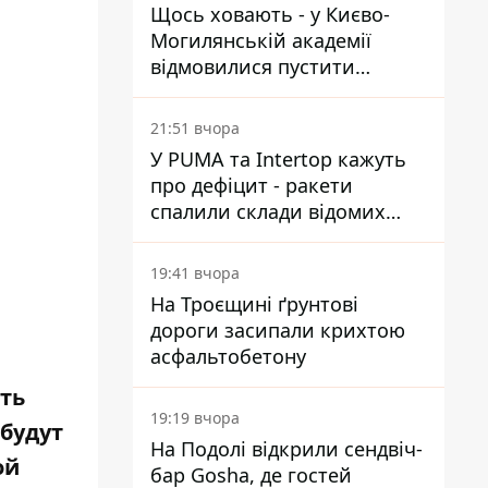
Щось ховають - у Києво-
Могилянській академії
відмовилися пустити
комісію з охорони пам'яток
на територію
21:51 вчора
У PUMA та Intertop кажуть
про дефіцит - ракети
спалили склади відомих
брендів
19:41 вчора
На Троєщині ґрунтові
дороги засипали крихтою
асфальтобетону
ть
19:19 вчора
 будут
На Подолі відкрили сендвіч-
ой
бар Gosha, де гостей