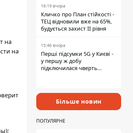
16:19 вчора
Кличко про План стійкості -
ТЕЦ відновили вже на 65%,
будується захист ІІ рівня
т на
15:46 вчора
сти на
Перші підсумки 5G у Києві -
у першу ж добу
підключилася чверть
мільйона абонентів
оверит
Більше новин
ПОПУЛЯРНЕ
ы);