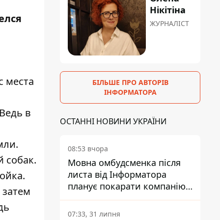
Нікітіна
елся
ЖУРНАЛІСТ
с места
БІЛЬШЕ ПРО АВТОРІВ
ІНФОРМАТОРА
Ведь в
ОСТАННІ НОВИНИ УКРАЇНИ
мли.
08:53 вчора
й собак.
Мовна омбудсменка після
листа від Інформатора
ойка.
планує покарати компанію-
 затем
підрядника ПриватБанку
дь
07:33, 31 липня