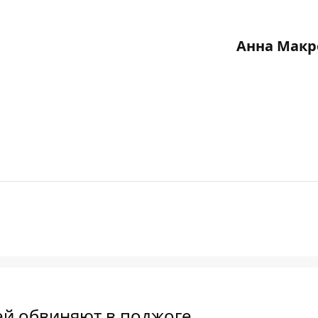
Анна Макр
ей обвиняют в поджоге