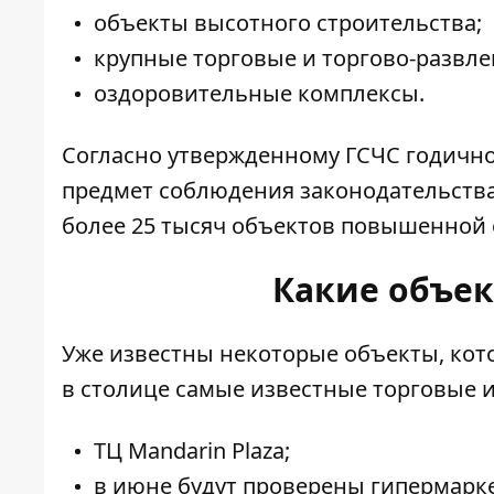
объекты высотного строительства;
крупные торговые и торгово-развл
оздоровительные комплексы.
Согласно утвержденному ГСЧС годичном
предмет соблюдения законодательства
более 25 тысяч объектов повышенной 
Какие объек
Уже известны некоторые объекты, кото
в столице самые известные торговые 
ТЦ Mandarin Plaza;
в июне будут проверены гипермарке