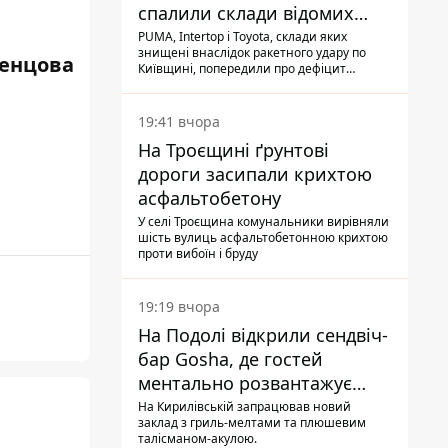
спалили склади відомих
брендів
PUMA, Intertop і Toyota, склади яких
знищені внаслідок ракетного удару по
енцова
Київщині, попередили про дефіцит
товарів
19:41 вчора
На Троєщині ґрунтові
дороги засипали крихтою
асфальтобетону
У селі Троєщина комунальники вирівняли
шість вулиць асфальтобетонною крихтою
проти вибоїн і бруду
19:19 вчора
На Подолі відкрили сендвіч-
бар Gosha, де гостей
ментально розвантажує
акула
На Кирилівській запрацював новий
заклад з гриль-мелтами та плюшевим
талісманом-акулою.