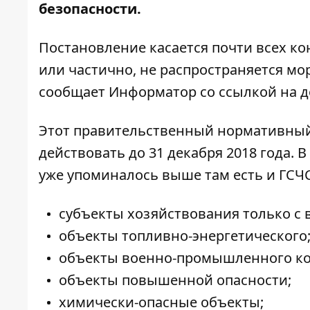
безопасности.
Постановление касается почти всех к
или частично, не распространяется мо
сообщает
Информатор
со ссылкой на
д
Этот правительственный нормативный а
действовать до 31 декабря 2018 года. 
уже упоминалось выше там есть и ГСЧС.
субъекты хозяйствования только с 
объекты топливно-энергетического
объекты военно-промышленного ко
объекты повышенной опасности;
химически-опасные объекты;