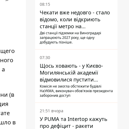
08:15
Чекати вже недовго - стало
відомо, коли відкриють
станції метро на
Виноградарі
Дві станції підземки на Виноградарі
запрацюють 2027 року, ще одну
добудують пізніше.
бщего
07:30
нного
Щось ховають - у Києво-
 а
Могилянській академії
відмовилися пустити
комісію з охорони пам'яток
Комісія не змогла обстежити будівлі
НаУКМА, виконувач обов'язків президента
на територію
ни (в
заборонив доступ
дия
21:51 вчора
тате
У PUMA та Intertop кажуть
ошло в
про дефіцит - ракети